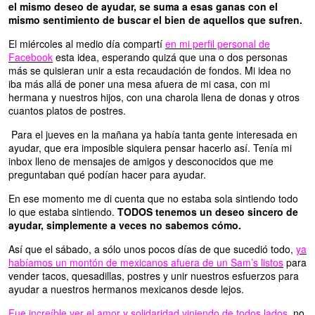
el mismo deseo de ayudar, se suma a esas ganas con el
mismo sentimiento de buscar el bien de aquellos que sufren.
El miércoles al medio día compartí
en mi perfil personal de
Facebook
esta idea, esperando quizá que una o dos personas
más se quisieran unir a esta recaudación de fondos. Mi idea no
iba más allá de poner una mesa afuera de mi casa, con mi
hermana y nuestros hijos, con una charola llena de donas y otros
cuantos platos de postres.
Para el jueves en la mañana ya había tanta gente interesada en
ayudar, que era imposible siquiera pensar hacerlo así. Tenía mi
inbox lleno de mensajes de amigos y desconocidos que me
preguntaban qué podían hacer para ayudar.
En ese momento me di cuenta que no estaba sola sintiendo todo
lo que estaba sintiendo.
TODOS tenemos un deseo sincero de
ayudar, simplemente a veces no sabemos cómo.
Así que el sábado, a sólo unos pocos días de que sucedió todo,
ya
habíamos un montón de mexicanos afuera de un Sam’s listos
para
vender tacos, quesadillas, postres y unir nuestros esfuerzos para
ayudar a nuestros hermanos mexicanos desde lejos.
Fue increíble ver el amor y solidaridad viniendo de todos lados
, no