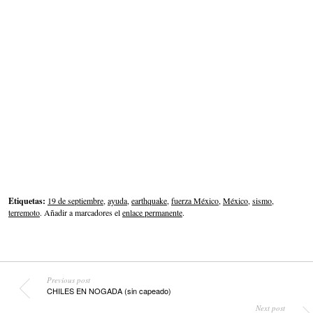
Etiquetas:
19 de septiembre
,
ayuda
,
earthquake
,
fuerza México
,
México
,
sismo
,
terremoto
. Añadir a marcadores el
enlace permanente
.
Previous post
CHILES EN NOGADA (sin capeado)
Next post