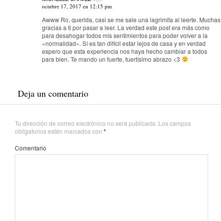
octubre 17, 2017 en 12:15 pm
Awww Ro, querida, casi se me sale una lagrimita al leerte. Muchas
gracias a ti por pasar a leer. La verdad este post era más como
para desahogar todos mis sentimientos para poder volver a la
«normalidad». Sí es tan difícil estar lejos de casa y en verdad
espero que esta experiencia nos haya hecho cambiar a todos
para bien. Te mando un fuerte, fuertísimo abrazo <3
Deja un comentario
Tu dirección de correo electrónico no será publicada.
Los campos
obligatorios están marcados con
*
Comentario