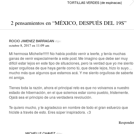
TORTILLAS VERDES {de espinacas}
2 pensamientos en “
MÉXICO, DESPUÉS DEL 19S
”
ROCIO JIMENEZ BARRAGAN
dijo:
octubre 8, 2017 en 11:09 am
Mi hermosa Michelle!!!!!!! No había podido venir a leerte, y tenía muchas
ganas de venir especialmente a este post. Me imagino que debe ser muy
difícil estar lejos en este tipo de situaciones, pero la verdad que yo me siento
súper orgullosa de que haya gente como tú, que desde lejos, hizo lo suyo…
mucho más que algunos que estamos acá. Y me siento orgullosa de saberte
mi amiga.
Tienes toda la razón, ahora el principal reto es que no volvamos a nuestro
estado de hibernación, en el que solemos estar como pueblo, tristemente.
Ojalá sea el principio de una verdadera revolución.
Te quiero mucho, y te agradezco en nombre de todo el gran esfuerzo que
hiciste a través de esto. Eres súper inspiradora. <3
Responder
MICHELLE CHAVEZ
dijo: