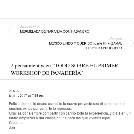
Previous post
MERMELADA DE NARANJA CON HABANERO
Next post
MÉXICO LINDO Y QUERIDO {parte III} – IZAMAL
Y PUERTO PROGRESO
2 pensamientos en “
TODO SOBRE EL PRIMER
WORKSHOP DE PANADERÍA
”
JEN
dijo:
julio 1, 2017 en 7:14 pm
Felicitaciones, te deseo que este tu nuevo proyecto sea el comienzo de
muchos exitos por venir, te lo mereces.
Gracias por siempre compartir con cariño toda tu experiencia, y ojalá en un
futuro empiezas a dar clases online para las que vivimos lejos.
Saludos
Jen