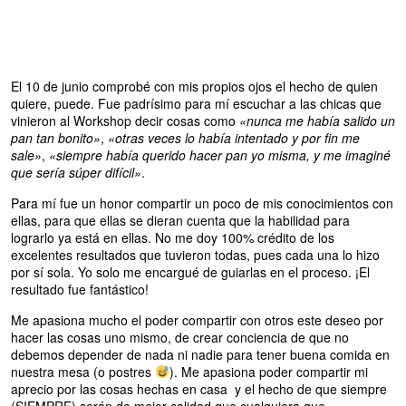
El 10 de junio comprobé con mis propios ojos el hecho de quien
quiere, puede. Fue padrísimo para mí escuchar a las chicas que
vinieron al Workshop decir cosas como
«nunca me había salido un
pan tan bonito»
,
«otras veces lo había intentado y por fin me
sale»
,
«siempre había querido hacer pan yo misma, y me imaginé
que sería súper difícil»
.
Para mí fue un honor compartir un poco de mis conocimientos con
ellas, para que ellas se dieran cuenta que la habilidad para
lograrlo ya está en ellas. No me doy 100% crédito de los
excelentes resultados que tuvieron todas, pues cada una lo hizo
por sí sola. Yo solo me encargué de guiarlas en el proceso. ¡El
resultado fue fantástico!
Me apasiona mucho el poder compartir con otros este deseo por
hacer las cosas uno mismo, de crear conciencia de que no
debemos depender de nada ni nadie para tener buena comida en
nuestra mesa (o postres
). Me apasiona poder compartir mi
aprecio por las cosas hechas en casa y el hecho de que siempre
(SIEMPRE) serán de mejor calidad que cualquiera que