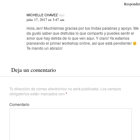
Responder
MICHELLE CHAVEZ
dijo:
julio 17, 2017 en 3:47 am
Hola Jen! Muchísimas gracias por tus lindas palabras y apoyo. Me
da gusto saber que disfrutas lo que comparto y puedes sentir el
amor que hay detrás de lo que ven aquí. Y claro! Ya estamos
planeando el primer workshop online, así que está pendiente!
Te mando un abrazo!
Deja un comentario
Tu dirección de correo electrónico no será publicada.
Los campos
obligatorios están marcados con
*
Comentario