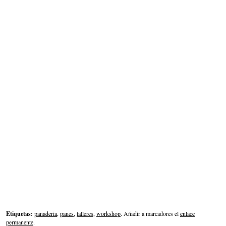
Etiquetas:
panaderia
,
panes
,
talleres
,
workshop
. Añadir a marcadores el
enlace
permanente
.