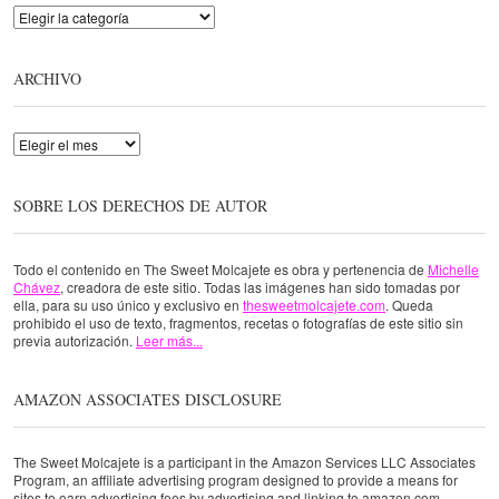
Categorías
ARCHIVO
Archivo
SOBRE LOS DERECHOS DE AUTOR
Todo el contenido en The Sweet Molcajete es obra y pertenencia de
Michelle
Chávez
, creadora de este sitio. Todas las imágenes han sido tomadas por
ella, para su uso único y exclusivo en
thesweetmolcajete.com
. Queda
prohibido el uso de texto, fragmentos, recetas o fotografías de este sitio sin
previa autorización.
Leer más...
AMAZON ASSOCIATES DISCLOSURE
The Sweet Molcajete is a participant in the Amazon Services LLC Associates
Program, an affiliate advertising program designed to provide a means for
sites to earn advertising fees by advertising and linking to amazon.com.