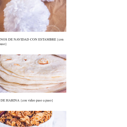
RNOS DE NAVIDAD CON ESTAMBRE {con
paso}
E HARINA {con video paso a paso}