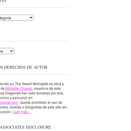
ÍAS
OS DERECHOS DE AUTOR
tenido en The Sweet Molcajete es obra y
a de
Michelle Chávez
, creadora de este
 las imágenes han sido tomadas por ella,
único y exclusivo en
lcajete.com
. Queda prohibido el uso de
ntos, recetas o fotografías de este sitio sin
ización.
Leer más...
ASSOCIATES DISCLOSURE