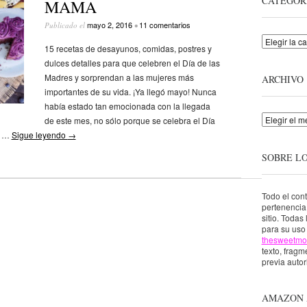
CATEGOR
MAMA
mayo 2, 2016
11 comentarios
Publicado el
•
Categorías
15 recetas de desayunos, comidas, postres y
dulces detalles para que celebren el Día de las
Madres y sorprendan a las mujeres más
ARCHIVO
importantes de su vida. ¡Ya llegó mayo! Nunca
había estado tan emocionada con la llegada
Archivo
de este mes, no sólo porque se celebra el Día
n …
Sigue leyendo
→
SOBRE L
Todo el con
pertenenci
sitio. Todas
para su uso 
thesweetmo
texto, fragme
previa autor
AMAZON 