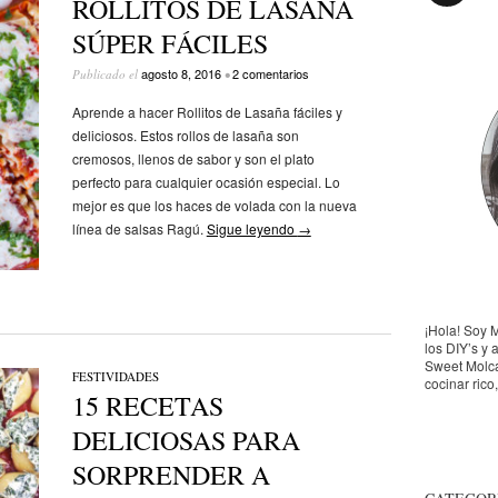
ROLLITOS DE LASAÑA
SÚPER FÁCILES
agosto 8, 2016
2 comentarios
Publicado el
•
Aprende a hacer Rollitos de Lasaña fáciles y
deliciosos. Estos rollos de lasaña son
cremosos, llenos de sabor y son el plato
perfecto para cualquier ocasión especial. Lo
mejor es que los haces de volada con la nueva
línea de salsas Ragú.
Sigue leyendo
→
¡Hola! Soy 
los DIY’s y 
Sweet Molca
FESTIVIDADES
cocinar rico
15 RECETAS
DELICIOSAS PARA
SORPRENDER A