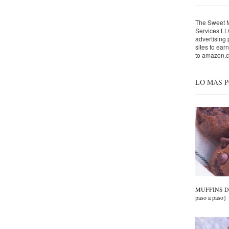
The Sweet Mo
Services LLC
advertising
sites to ear
to amazon.
LO MÁS 
MUFFINS DE
paso a paso}