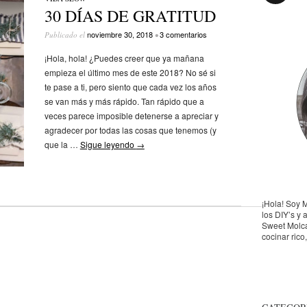
30 DÍAS DE GRATITUD
noviembre 30, 2018
3 comentarios
Publicado el
•
¡Hola, hola! ¿Puedes creer que ya mañana
empieza el último mes de este 2018? No sé si
te pase a ti, pero siento que cada vez los años
se van más y más rápido. Tan rápido que a
veces parece imposible detenerse a apreciar y
agradecer por todas las cosas que tenemos (y
que la …
Sigue leyendo
→
¡Hola! Soy 
los DIY’s y 
Sweet Molca
cocinar rico