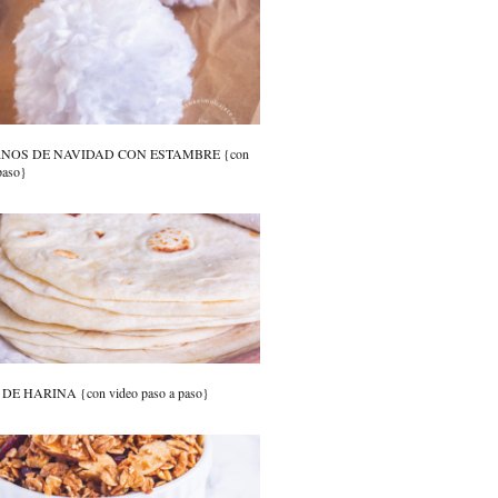
RNOS DE NAVIDAD CON ESTAMBRE {con
paso}
E HARINA {con video paso a paso}