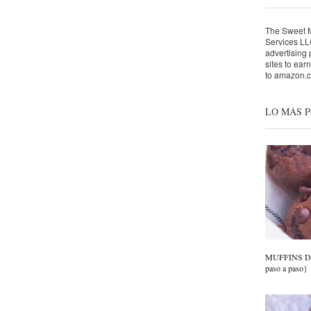
The Sweet Mo
Services LLC
advertising
sites to ear
to amazon.
LO MÁS 
MUFFINS DE
paso a paso}