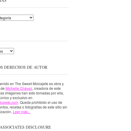
ÍAS
OS DERECHOS DE AUTOR
tenido en The Sweet Molcajete es obra y
a de
Michelle Chávez
, creadora de este
 las imágenes han sido tomadas por ella,
único y exclusivo en
lcajete.com
. Queda prohibido el uso de
ntos, recetas o fotografías de este sitio sin
ización.
Leer más...
ASSOCIATES DISCLOSURE