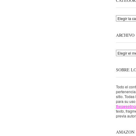
CATEGOR
Categorías
ARCHIVO
Archivo
SOBRE L
Todo el con
pertenenci
sitio. Todas
para su uso 
thesweetmo
texto, fragme
previa autor
AMAZON 