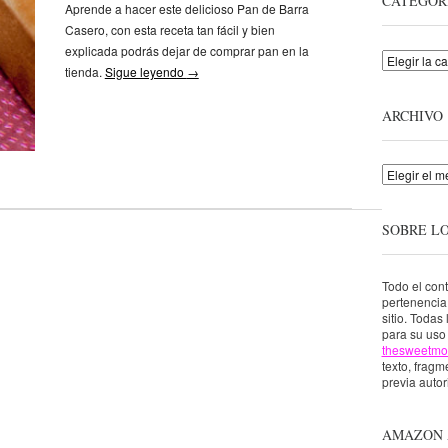
CATEGOR
Aprende a hacer este delicioso Pan de Barra
Casero, con esta receta tan fácil y bien
explicada podrás dejar de comprar pan en la
Categorías
tienda.
Sigue leyendo
→
ARCHIVO
Archivo
SOBRE L
Todo el con
pertenenci
sitio. Todas
para su uso 
thesweetmo
texto, fragme
previa autor
AMAZON 