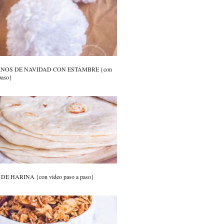
RNOS DE NAVIDAD CON ESTAMBRE {con
paso}
E HARINA {con video paso a paso}