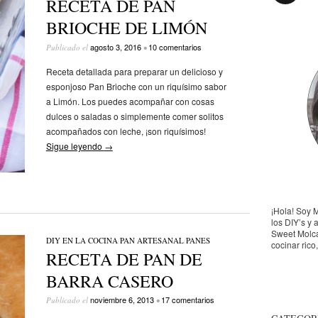
RECETA DE PAN
BRIOCHE DE LIMÓN
agosto 3, 2016
10 comentarios
Publicado el
•
Receta detallada para preparar un delicioso y
esponjoso Pan Brioche con un riquísimo sabor
a Limón. Los puedes acompañar con cosas
dulces o saladas o simplemente comer solitos
acompañados con leche, ¡son riquísimos!
Sigue leyendo
→
¡Hola! Soy 
los DIY’s y 
Sweet Molca
DIY EN LA COCINA
/
PAN ARTESANAL
/
PANES
cocinar rico
RECETA DE PAN DE
BARRA CASERO
noviembre 6, 2013
17 comentarios
Publicado el
•