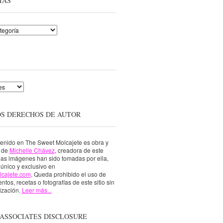
ÍAS
OS DERECHOS DE AUTOR
tenido en The Sweet Molcajete es obra y
a de
Michelle Chávez
, creadora de este
 las imágenes han sido tomadas por ella,
único y exclusivo en
lcajete.com
. Queda prohibido el uso de
ntos, recetas o fotografías de este sitio sin
ización.
Leer más...
ASSOCIATES DISCLOSURE