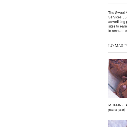
The Sweet Mo
Services LLC
advertising
sites to ear
to amazon.
LO MÁS 
MUFFINS DE
paso a paso}