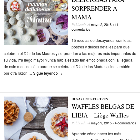
SORPRENDER A
MAMA
mayo 2, 2016
11
Publicado el
•
comentarios
15 recetas de desayunos, comidas,
postres y dulces detalles para que
celebren el Día de las Madres y sorprendan a las mujeres más importantes de
su vida. ¡Ya llegó mayo! Nunca había estado tan emocionada con la llegada
de este mes, no sólo porque se celebra el Día de las Madres, sino también
por otra razón …
Sigue leyendo
→
DESAYUNOS
/
POSTRES
WAFFLES BELGAS DE
LIEJA – Liège Waffles
mayo 9, 2015
4 comentarios
Publicado el
•
Aprende cómo hacer los más