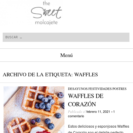
Buscar
Menú
Saltar al contenido.
ARCHIVO DE LA ETIQUETA:
WAFFLES
DESAYUNOS
/
FESTIVIDADES
/
POSTRES
WAFFLES DE
CORAZÓN
febrero 11, 2021
1
Publicado el
•
comentario
Estos deliciosos y esponjosos Waffles
de Corazón son el detalle perfecto