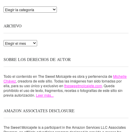
Categorías
ARCHIVO
Archivo
SOBRE LOS DERECHOS DE AUTOR
Todo el contenido en The Sweet Molcajete es obra y pertenencia de
Michelle
Chávez
, creadora de este sitio. Todas las imágenes han sido tomadas por
ella, para su uso único y exclusivo en
thesweetmolcajete.com
. Queda
prohibido el uso de texto, fragmentos, recetas o fotografías de este sitio sin
previa autorización.
Leer más...
AMAZON ASSOCIATES DISCLOSURE
The Sweet Molcajete is a participant in the Amazon Services LLC Associates
Program, an affiliate advertising program designed to provide a means for