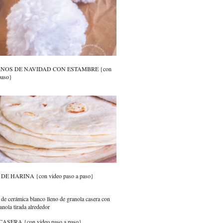
RNOS DE NAVIDAD CON ESTAMBRE {con
paso}
E HARINA {con video paso a paso}
SERA {con video paso a paso}