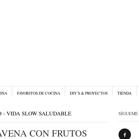
Menú
Saltar al
CINA
FAVORITOS DE COCINA
DIY’S & PROYECTOS
TIENDA
 - VIDA SLOW
/
SALUDABLE
SÍGUEME 
AVENA CON FRUTOS