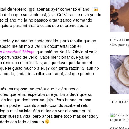
ad de febrero, ¡¡¡si apenas ayer comenzó el año!!!
la única que se siente así, jaja. Quizá se me está yendo
zó el año me la he pasado organizando y tomando
 quiero para mi vida o cosas que queremos para
DIY - ADO
de esto y nomás no había podido, pero resulta que en
video paso a 
sposo me animó a ver un documental con él,
e Important Things
, que está en Netflix. Obvio él ya lo
o oportunidad de verlo. Cabe mencionar que ya no
 rendida con mis hijas, así que tuve que darme el
que le gustó mucho a él. ¡Y con tanta razón! Si aún no
liamente, nada de spoilers por aquí, así que pueden
ués, mi esposo me retó a que hiciéramos el
reo que el no esperaba que yo iba a decir que sí,
 de las que deshacerme, jaja. Pero bueno, en eso
TORTILLAS D
é un post en cuanto a esto cuando acabe el reto
logía minimalista. Aún antes de ver el documental
car nuestra vida, pero ahora tiene todo más sentido y
darle con todo al asunto
GRANOLA CA