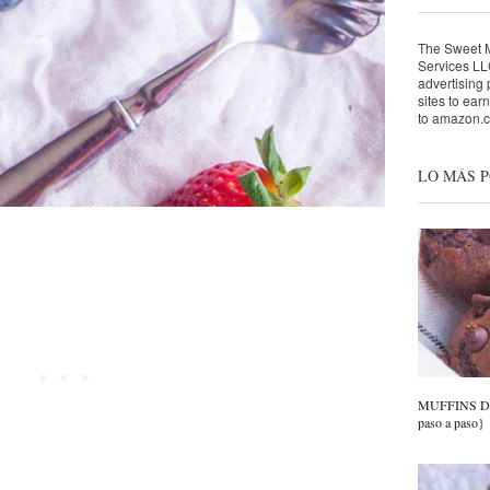
The Sweet Mo
Services LLC
advertising
sites to ear
to amazon.
LO MÁS 
MUFFINS DE
paso a paso}