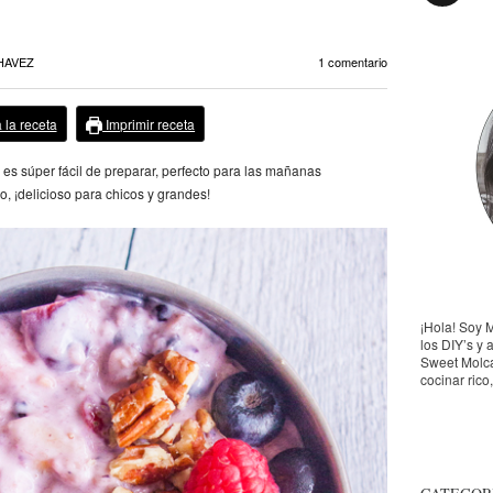
HAVEZ
1 comentario
 la receta
Imprimir receta
s súper fácil de preparar, perfecto para las mañanas
o, ¡delicioso para chicos y grandes!
¡Hola! Soy 
los DIY’s y 
Sweet Molca
cocinar rico