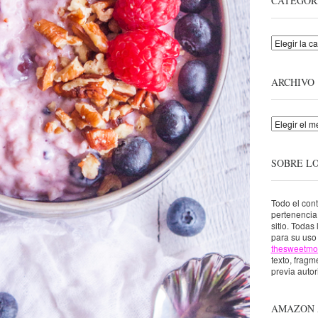
CATEGOR
Categorías
ARCHIVO
Archivo
SOBRE L
Todo el con
pertenenci
sitio. Todas
para su uso 
thesweetmo
texto, fragme
previa autor
AMAZON 