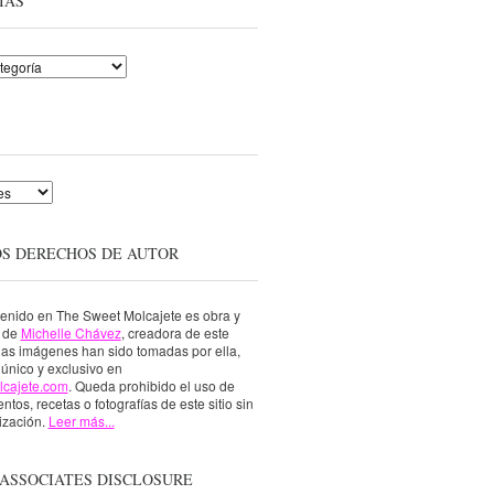
ÍAS
OS DERECHOS DE AUTOR
tenido en The Sweet Molcajete es obra y
a de
Michelle Chávez
, creadora de este
 las imágenes han sido tomadas por ella,
único y exclusivo en
lcajete.com
. Queda prohibido el uso de
ntos, recetas o fotografías de este sitio sin
ización.
Leer más...
ASSOCIATES DISCLOSURE