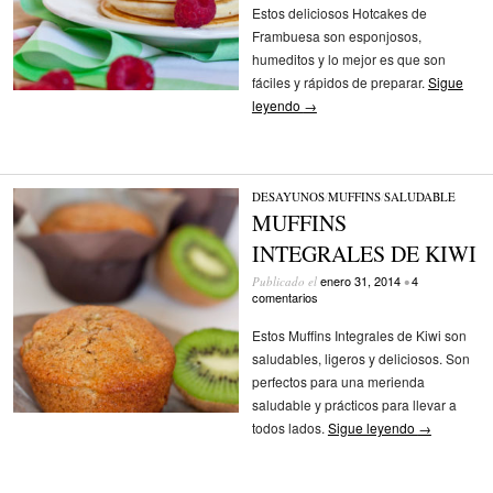
Estos deliciosos Hotcakes de
Frambuesa son esponjosos,
humeditos y lo mejor es que son
fáciles y rápidos de preparar.
Sigue
leyendo
→
DESAYUNOS
/
MUFFINS
/
SALUDABLE
MUFFINS
INTEGRALES DE KIWI
enero 31, 2014
4
Publicado el
•
comentarios
Estos Muffins Integrales de Kiwi son
saludables, ligeros y deliciosos. Son
perfectos para una merienda
saludable y prácticos para llevar a
todos lados.
Sigue leyendo
→