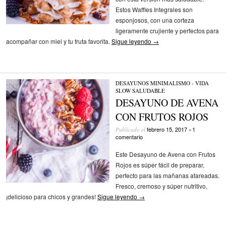
Estos Waffles Integrales son
esponjosos, con una corteza
ligeramente crujiente y perfectos para
acompañar con miel y tu fruta favorita.
Sigue leyendo
→
DESAYUNOS
/
MINIMALISMO - VIDA
SLOW
/
SALUDABLE
DESAYUNO DE AVENA
CON FRUTOS ROJOS
febrero 15, 2017
1
Publicado el
•
comentario
Este Desayuno de Avena con Frutos
Rojos es súper fácil de preparar,
perfecto para las mañanas atareadas.
Fresco, cremoso y súper nutritivo,
¡delicioso para chicos y grandes!
Sigue leyendo
→