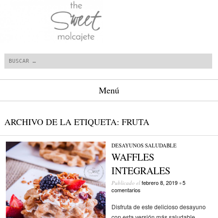
Buscar
Menú
Saltar al contenido.
ARCHIVO DE LA ETIQUETA:
FRUTA
DESAYUNOS
/
SALUDABLE
WAFFLES
INTEGRALES
febrero 8, 2019
5
Publicado el
•
comentarios
Disfruta de este delicioso desayuno
con esta versión más saludable.