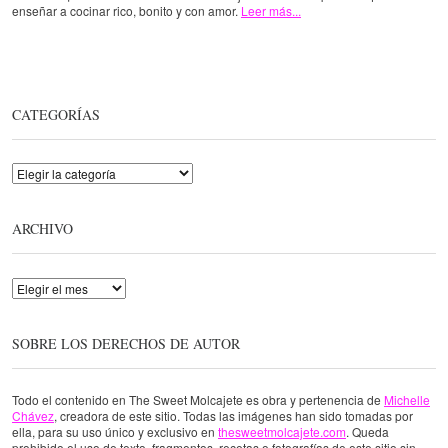
enseñar a cocinar rico, bonito y con amor.
Leer más...
CATEGORÍAS
Categorías
ARCHIVO
Archivo
SOBRE LOS DERECHOS DE AUTOR
Todo el contenido en The Sweet Molcajete es obra y pertenencia de
Michelle
Chávez
, creadora de este sitio. Todas las imágenes han sido tomadas por
ella, para su uso único y exclusivo en
thesweetmolcajete.com
. Queda
prohibido el uso de texto, fragmentos, recetas o fotografías de este sitio sin