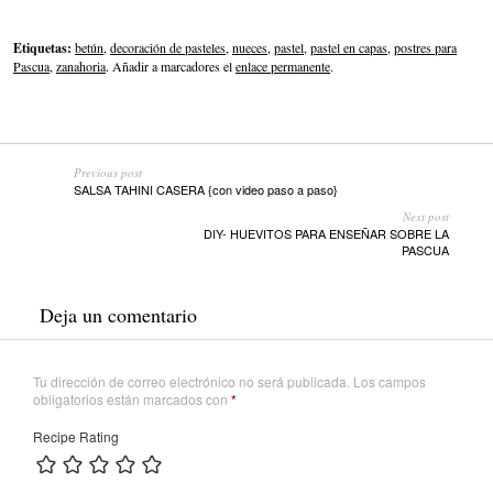
Etiquetas:
betún
,
decoración de pasteles
,
nueces
,
pastel
,
pastel en capas
,
postres para
Pascua
,
zanahoria
. Añadir a marcadores el
enlace permanente
.
Previous post
SALSA TAHINI CASERA {con video paso a paso}
Next post
DIY- HUEVITOS PARA ENSEÑAR SOBRE LA
PASCUA
Deja un comentario
Tu dirección de correo electrónico no será publicada.
Los campos
obligatorios están marcados con
*
Recipe Rating