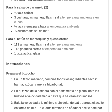
Para la salsa de caramelo {2}
½
taza
azúcar
3
cucharadas
mantequilla sin sal
a temperatura ambiente y en
cubos
¼
taza
crema para batir
a temperatura ambiente
¾
cucharadita
sal de mar
Para el betún de mantequilla y queso crema
113
gr
mantequilla sin sal
a temperatura ambiente
113
gr
queso crema
a temperatura ambiente
1
taza
azúcar glass
Instrucciones
Prepara el bizcocho
En un tazón mediano, combina todos los ingredientes secos:
harina, azúcar, canela y bicarbonato.
En el tazón de la batidora con el aditamento de globo, bate los
huevos a velocidad media hasta que se vean espumosos.
Baja la velocidad a lo mínimo y, sin dejar de batir, agrega el aceite
en forma de hilo. En cuanto termines de añadir el aceite bate por