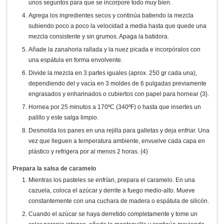
unos seguntos para que se incorpore todo muy bien.
Agrega los ingredientes secos y continúa batiendo la mezcla
subiendo poco a poco la velocidad a media hasta que quede una
mezcla consistente y sin grumos. Apaga la batidora.
Añade la zanahoria rallada y la nuez picada e incorpóralos con
una espátula en forma envolvente.
Divide la mezcla en 3 partes iguales (aprox. 250 gr cada una),
dependiendo del y vacía en 3 moldes de 6 pulgadas previamente
engrasados y enharinados o cubiertos con papel para hornear {3}.
Hornea por 25 minutos a 170ºC (340ºF) o hasta que insertes un
palillo y este salga limpio.
Desmolda los panes en una rejilla para galletas y deja enfriar. Una
vez que lleguen a temperatura ambiente, envuelve cada capa en
plástico y refrigera por al menos 2 horas. {4}
Prepara la salsa de caramelo
Mientras los pasteles se enfrían, prepara el caramelo. En una
cazuela, coloca el azúcar y derrite a fuego medio-alto. Mueve
constantemente con una cuchara de madera o espátula de silicón.
Cuando el azúcar se haya derretido completamente y tome un