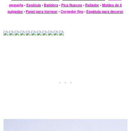
pequeña
•
Espátula
•
Batidora
•
Pica Nueces
•
Rallador
•
Moldes de 6
pulgadas
•
Papel para hornear
•
Cernedor fino
•
Espátula para decorar