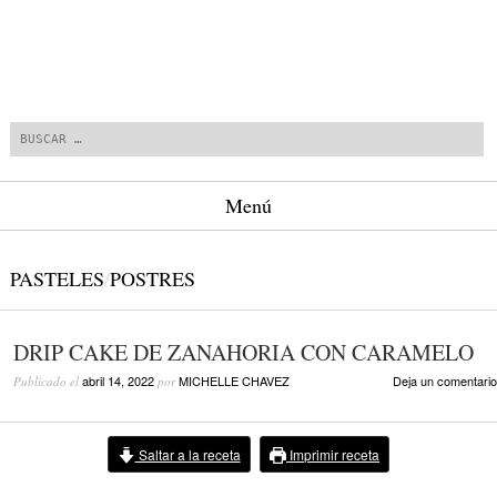
Buscar
Menú
Saltar al contenido.
PASTELES
/
POSTRES
DRIP CAKE DE ZANAHORIA CON CARAMELO
abril 14, 2022
MICHELLE CHAVEZ
Deja un comentario
Publicado el
por
Saltar a la receta
Imprimir receta