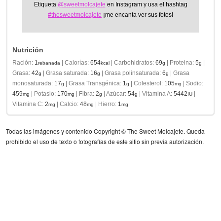
Etiqueta
@sweetmolcajete
en Instagram y usa el hashtag
#thesweetmolcajete
¡me encanta ver sus fotos!
Nutrición
Ración:
1
|
Calorías:
654
|
Carbohidratos:
69
|
Proteina:
5
|
rebanada
kcal
g
g
Grasa:
42
|
Grasa saturada:
16
|
Grasa polinsaturada:
6
|
Grasa
g
g
g
monosaturada:
17
|
Grasa Transgénica:
1
|
Colesterol:
105
|
Sodio:
g
g
mg
459
|
Potasio:
170
|
Fibra:
2
|
Azúcar:
54
|
Vitamina A:
5442
|
mg
mg
g
g
IU
Vitamina C:
2
|
Calcio:
48
|
Hierro:
1
mg
mg
mg
Todas las imágenes y contenido Copyright © The Sweet Molcajete. Queda
prohibido el uso de texto o fotografías de este sitio sin previa autorización.