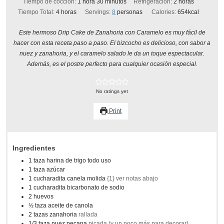
hora
minutos
horas
Tiempo de cocción:
1
hora
30
minutos
Refrigeración:
2
horas
horas
Tiempo Total:
4
horas
Servings:
8
personas
Calories:
654
kcal
Este hermoso Drip Cake de Zanahoria con Caramelo es muy fácil de
hacer con esta receta paso a paso. El bizcocho es delicioso, con sabor a
nuez y zanahoria, y el caramelo salado le da un toque espectacular.
Además, es el postre perfecto para cualquier ocasión especial.
No ratings yet
Print
Ingredientes
1
taza
harina de trigo todo uso
1
taza
azúcar
1
cucharadita
canela molida
{1} ver notas abajo
1
cucharadita
bicarbonato de sodio
2
huevos
½
taza
aceite de canola
2
tazas
zanahoria
rallada
1/3
taza
nuez pecana
picada (y un poco más para decorar)