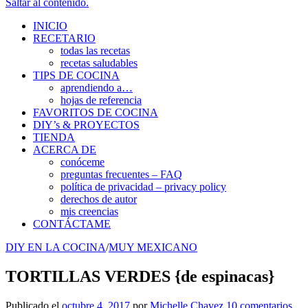
Saltar al contenido.
INICIO
RECETARIO
todas las recetas
recetas saludables
TIPS DE COCINA
aprendiendo a…
hojas de referencia
FAVORITOS DE COCINA
DIY’s & PROYECTOS
TIENDA
ACERCA DE
conóceme
preguntas frecuentes – FAQ
política de privacidad – privacy policy
derechos de autor
mis creencias
CONTÁCTAME
DIY EN LA COCINA
/
MUY MEXICANO
TORTILLAS VERDES {de espinacas}
Publicado el
octubre 4, 2017
por
Michelle Chavez
10 comentarios