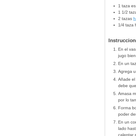
1
taza
es
1 1/2
taz
2
tazas
h
1/4
taza
Instruccio
En el vas
jugo bien
En un taz
Agrega u
Añade el
debe que
Amasa mu
por lo tan
Forma bol
poder des
En un com
lado hast
calentar 