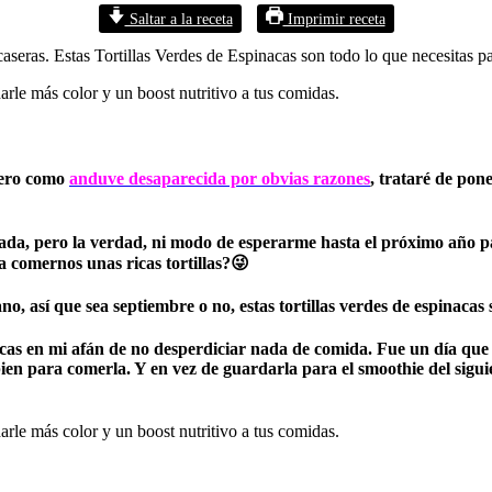
Saltar a la receta
Imprimir receta
 caseras. Estas Tortillas Verdes de Espinacas son todo lo que necesitas p
 pero como
anduve desaparecida por obvias razones
, trataré de pon
orada, pero la verdad, ni modo de esperarme hasta el próximo año p
ra comernos unas ricas tortillas?😜
cano, así que sea septiembre o no, estas tortillas verdes de espinac
acas en mi afán de no desperdiciar nada de comida. Fue un día que
n para comerla. Y en vez de guardarla para el smoothie del siguien