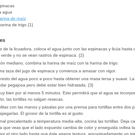
pinacas
a
agua
arina de maíz
harina de trigo
{1}
nes
o de la licuadora, coloca el agua junto con las espinacas y licúa hast
 verde y no se vean rastros de espinaca. {2}
ón mediano, combina la harina de maíz con la harina de trigo.
na taza del jugo de espinaca y comienza a amasar con vigor.
 resto del agua poco a poco hasta obtener una masa tersa y suave. L
dar pegajosa pero debe estar bien hidratada. {3}
y bien por al menos 5 minutos. Esto permitirá que el agua se incorpo
to, las tortillas no salgan resecas.
itas con las manos y pásalas por una prensa para tortillas entre dos p
pegarlas. El grosor de la tortilla es al gusto.
al precalentado a temperatura media-alta, cocina las tortillas. Deja ca
a que veas que el lado expuesto cambia de color y enseguida voltea la t
por el otro lado hasta que éste agarre textura, aproximadamente un mi