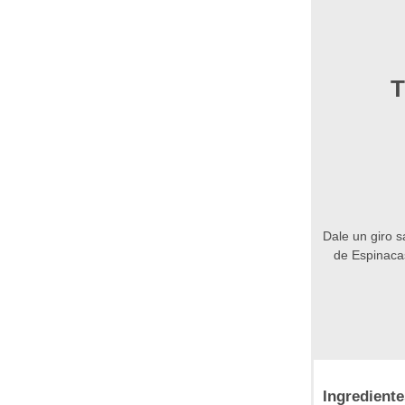
T
Dale un giro sa
de Espinacas
Ingrediente