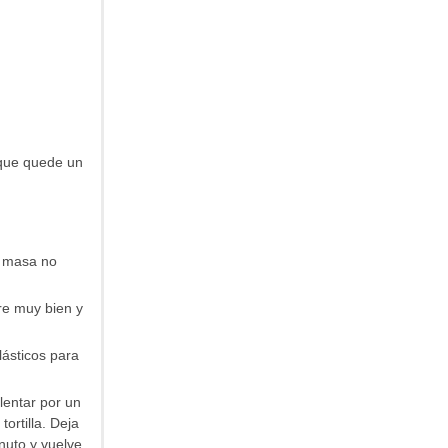
a que quede un
a masa no
re muy bien y
lásticos para
lentar por un
ortilla. Deja
nuto y vuelve