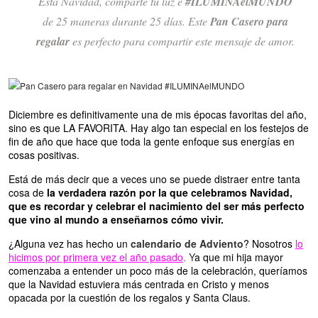
Esta Navidad, comparte tu luz e
#ILUMINAelMUNDO
de 25 maneras durante 25 días. Este
Pan Casero para
regalar
es perfecto para compartir este mensaje de amor.
Diciembre es definitivamente una de mis épocas favoritas del año,
sino es que LA FAVORITA. Hay algo tan especial en los festejos de
fin de año que hace que toda la gente enfoque sus energías en
cosas positivas.
Está de más decir que a veces uno se puede distraer entre tanta
cosa de
la verdadera razón por la que celebramos Navidad,
que es recordar y celebrar el nacimiento del ser más perfecto
que vino al mundo a enseñarnos cómo vivir.
¿Alguna vez has hecho un
calendario de Adviento
? Nosotros
lo
hicimos por primera vez el año pasado
.
Y
a que mi hija mayor
comenzaba a entender un poco más de la celebración, queríamos
que la Navidad estuviera más centrada en Cristo y menos
opacada por la cuestión de los regalos y Santa Claus.