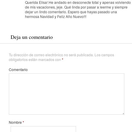
Querida Elisa! He andado en desconecte total y apenas volviendo
de mis vacaciones, jeje. Qué linda por pasar a leerme y siempre
dejar un lindo comentario. Espero que hayas pasado una
hermosa Navidad y Feliz Año Nuevo!!!
Deja un comentario
Tu dirección de correo electrónico no será publicada.
Los campos
obligatorios están marcados con
*
Comentario
Nombre
*