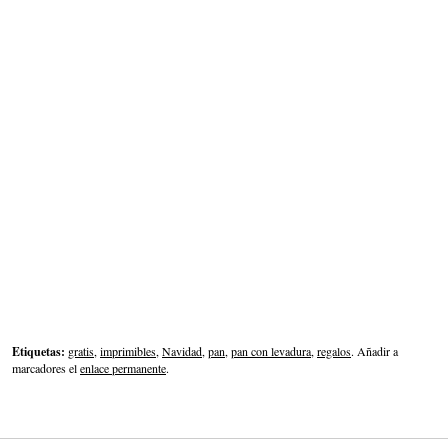
Etiquetas:
gratis
,
imprimibles
,
Navidad
,
pan
,
pan con levadura
,
regalos
. Añadir a
marcadores el
enlace permanente
.