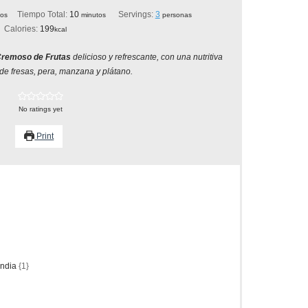
tos
minutos
Tiempo Total:
10
Servings:
3
tos
minutos
personas
Calories:
199
kcal
remoso de Frutas
delicioso y refrescante, con una nutritiva
e fresas, pera, manzana y plátano.
No ratings yet
Print
india
{1}