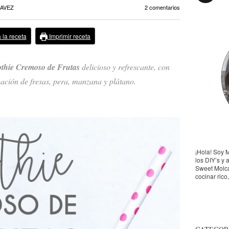
AVEZ
2 comentarios
 la receta
Imprimir receta
thie Cremoso de Frutas
delicioso y refrescante, con
ación de fresas, pera, manzana y plátano.
¡Hola! Soy 
los DIY’s y 
Sweet Molca
cocinar rico