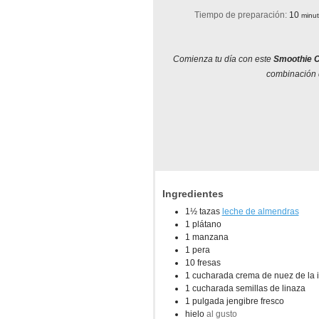
minu
Tiempo de preparación:
10
minu
Comienza tu día con este
Smoothie C
combinación d
Ingredientes
1½
tazas
leche de almendras
1
plátano
1
manzana
1
pera
10
fresas
1
cucharada
crema de nuez de la 
1
cucharada
semillas de linaza
1
pulgada
jengibre fresco
hielo
al gusto