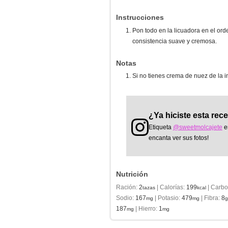
Instrucciones
Pon todo en la licuadora en el ord
consistencia suave y cremosa.
Notas
Si no tienes crema de nuez de la i
¿Ya hiciste esta rec
Etiqueta
@sweetmolcajete
e
encanta ver sus fotos!
Nutrición
Ración:
2
|
Calorías:
199
|
Carbo
tazas
kcal
Sodio:
167
|
Potasio:
479
|
Fibra:
8
mg
mg
g
187
|
Hierro:
1
mg
mg