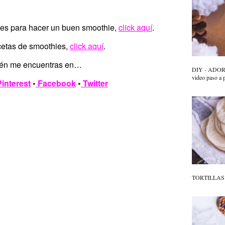
nes para hacer un buen smoothie,
click aquí
.
cetas de smoothies,
click aquí
.
én me encuentras en…
DIY - ADO
video paso a 
Pinterest
•
Facebook
•
Twitter
TORTILLAS D