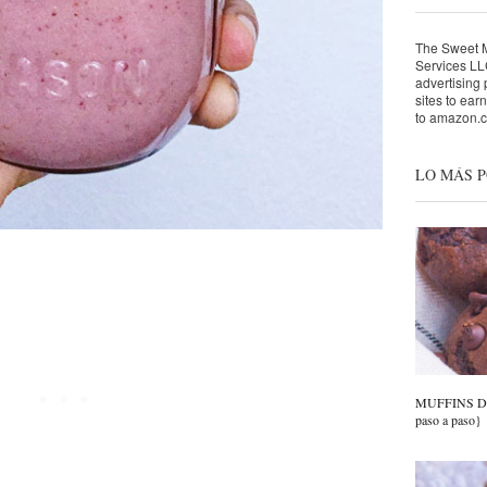
The Sweet Mo
Services LLC
advertising
sites to ear
to amazon.
LO MÁS 
MUFFINS DE
paso a paso}