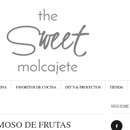
Menú
Saltar al
CINA
FAVORITOS DE COCINA
DIY’S & PROYECTOS
TIENDA
SÍGUEME 
MOSO DE FRUTAS