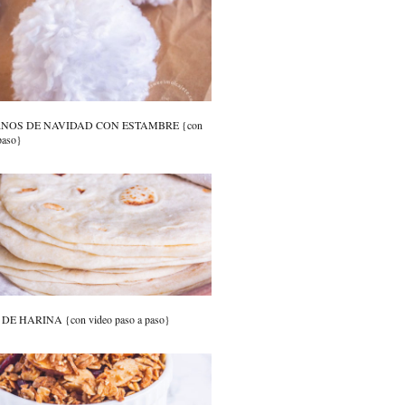
RNOS DE NAVIDAD CON ESTAMBRE {con
paso}
E HARINA {con video paso a paso}