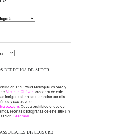
ÍAS
OS DERECHOS DE AUTOR
tenido en The Sweet Molcajete es obra y
a de
Michelle Chávez
, creadora de este
 las imágenes han sido tomadas por ella,
único y exclusivo en
lcajete.com
. Queda prohibido el uso de
ntos, recetas o fotografías de este sitio sin
ización.
Leer más...
ASSOCIATES DISCLOSURE