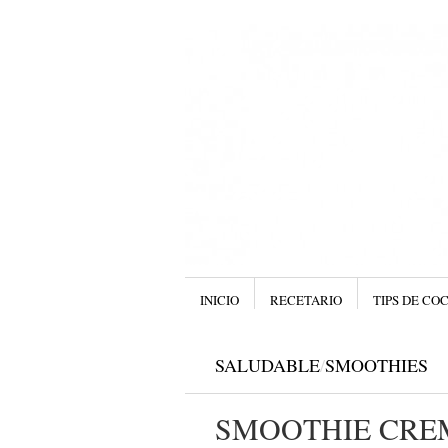
Menú
SALTAR AL CONTENIDO.
INICIO
RECETARIO
TIPS DE CO
SALUDABLE
/
SMOOTHIES
SMOOTHIE CRE