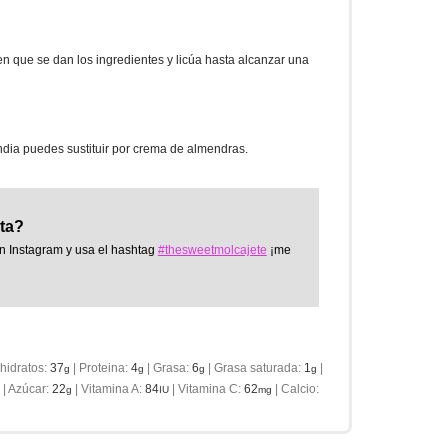
en que se dan los ingredientes y licúa hasta alcanzar una
ndia puedes sustituir por crema de almendras.
eta?
n Instagram y usa el hashtag
#thesweetmolcajete
¡me
hidratos:
37
|
Proteina:
4
|
Grasa:
6
|
Grasa saturada:
1
|
g
g
g
g
|
Azúcar:
22
|
Vitamina A:
84
|
Vitamina C:
62
|
Calcio:
g
IU
mg