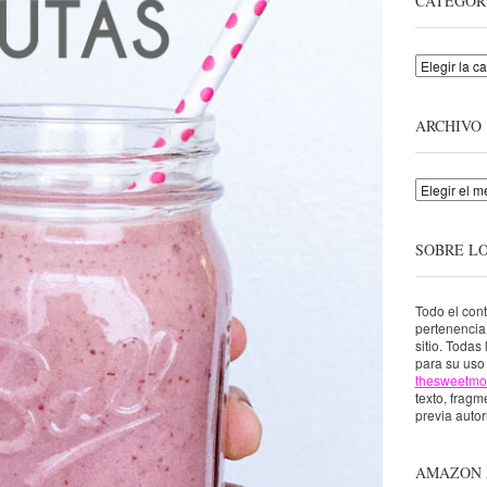
CATEGOR
Categorías
ARCHIVO
Archivo
SOBRE L
Todo el con
pertenenci
sitio. Todas
para su uso 
thesweetmo
texto, fragme
previa autor
AMAZON 