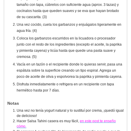
tamaño con tapa, cúbrelos con suficiente agua (aprox. 3 tazas) y
cocínalos hasta que queden suaves y se eva que hayan brotado
de su cascarita. {3}
Una vez cocido, cuela los garbanzos y enjuágalos ligeramente en
agua fría. {4}
Coloca los garbanzos escurridos en la licuadora o procesador
junto con el resto de los ingredientes (excepto el aceite, la paprika
y pimienta cayena) y licúa hasta que quede una pasta suave y
cremosa. {5}
Vacía en un tazón o el recipiente donde lo quieras servir, pasa una
espátula sobre la superficie creando un tipo espiral. Agrega un
poco de aceite de oliva y espolvorea la paprika y pimienta cayena.
Disfruta inmediatamente o refrigera en un recipiente con tapa
hermético hasta por 7 días.
Notas
Una vez no tenía yogurt natural y lo sustituí por crema, ¡quedó igual
de delicioso!
Hacer Salsa Tahini casera es muy fácil,
en este post te enseño
cómo.