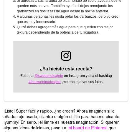
Si agregas 1 cucharadita de bicarnonato de sodio ayuda a que te
queden más suaves. También ayuda si dejas remojando los
garbanzos en dos tazas de agua desde la noche anterior.
A algunas personas les gusta pelar los garbanzos, pero yo creo
que es muy innecesario.
Quizá debas agregar más agua para que queden con mejor
textura dependiendo de la potencia de tu licuadora.
¿Ya hiciste esta receta?
Etiqueta
@sweetmolcajete
en Instagram y usa el hashtag
#thesweetmolcajete
¡me encanta ver sus fotos!
¡Listo! Súper fácil y rápido. ¿no creen? Ahora imaginen si le
añaden ajo asado, cilantro o algún chilito para hacerlo picante,
¡yummy! En serio, ¡el límite es nuestra imaginación! Si quieren
algunas ideas deliciosas, pasen a
mi board de Pinterest
que