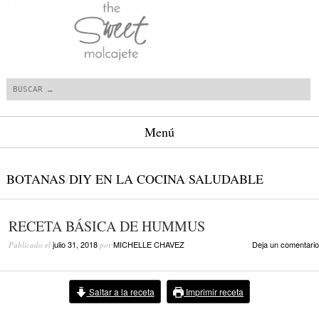
Buscar
Menú
Saltar al contenido.
BOTANAS
/
DIY EN LA COCINA
/
SALUDABLE
RECETA BÁSICA DE HUMMUS
julio 31, 2018
MICHELLE CHAVEZ
Deja un comentario
Publicado el
por
Saltar a la receta
Imprimir receta