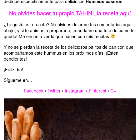
dediqué específicamente para deliciosos
Hummus caseros
.
No olvides hacer tu propio TAHINI, la receta aquí
¿Te gustó esta receta? No olvides dejarme tus comentarios aquí
abajo, y si te animas a prepararla, ¡mándame una foto de cómo te
quedó! Me encanta ver lo que hacen con mis recetas
Y no se pierdan la receta de los deliciosos palitos de pan con que
acompañamos este hummus en los próximos días. ¡Estén
pendientes!
¡Feliz día!
Sígueme en…
Facebook
•
Twitter
•
Instagram
•
Pinterest
•
G+