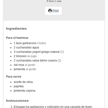
5
from 1 vote
Print
Ingredientes
Para el hummus
1
taza
garbanzos
crudos
2
cucharadas
agua
3
cucharadas
yogurt griego natural
{1}
2
limones
su jugo
2
cucharadas
salsa tahini casera
{2}
sal rosa
al gusto
pimienta
al gusto
Para servir
aceite de oliva
paprika
pimienta cayena
Instrucciones
Enjuaga los garbanzos y colócalos en una cazuela de buen