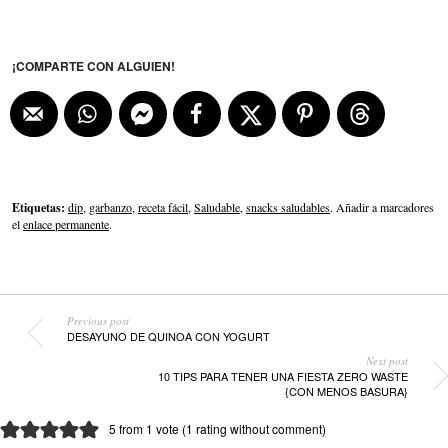
¡COMPARTE CON ALGUIEN!
Etiquetas:
dip
,
garbanzo
,
receta fácil
,
Saludable
,
snacks saludables
. Añadir a marcadores
el
enlace permanente
.
Previous post
DESAYUNO DE QUINOA CON YOGURT
Next post
10 TIPS PARA TENER UNA FIESTA ZERO WASTE
{CON MENOS BASURA}
5 from 1 vote (
1 rating without comment
)