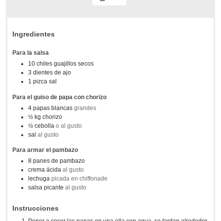
Ingredientes
Para la salsa
10
chiles guajillos secos
3
dientes de ajo
1
pizca
sal
Para el guiso de papa con chorizo
4
papas blancas
grandes
½
kg
chorizo
½
cebolla
o al gusto
sal
al gusto
Para armar el pambazo
8
panes de pambazo
crema ácida
al gusto
lechuga
picada en chiffonade
salsa picante
al gusto
Instrucciones
Poner a cocer las papas en una olla con agua, se tardan alrededor