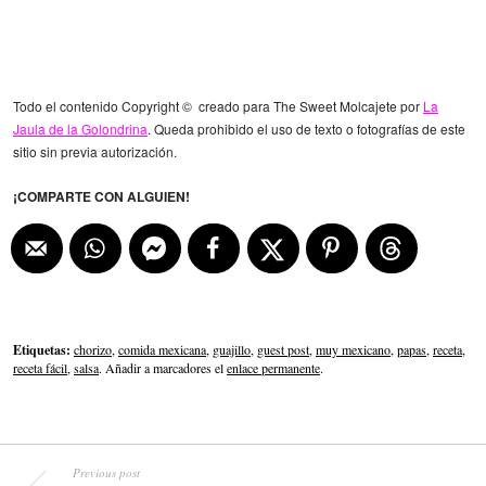
Todo el contenido Copyright © creado para The Sweet Molcajete por
La
Jaula de la Golondrina
. Queda prohibido el uso de texto o fotografías de este
sitio sin previa autorización.
¡COMPARTE CON ALGUIEN!
Etiquetas:
chorizo
,
comida mexicana
,
guajillo
,
guest post
,
muy mexicano
,
papas
,
receta
,
receta fácil
,
salsa
. Añadir a marcadores el
enlace permanente
.
Previous post