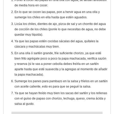
de media hora en cocer.
En lo que se cocen las papas, pon a hervir agua en una olla y
sumerge los chiles en ella hasta que estén aguados.
Licúa los chiles, dientes de ajo, pizca de sal y un chorrito del agua
de cocción de los chiles (ponle lo que necesitas de agua, no debe
quedar muy líquida).
Ya que las papas estén cocidas sácalas del agua, quítales la
cáscara y machácalas muy bien.
En una olla ó sartén grande, fríe suficiente chorizo, ya que esté
bien frito agrégale poco a poco la papa machacada, verifica sazón
y reserva (si le vas a poner cebolla debes freírla en un sartén
aparte hasta que esté suavecita y la agregas al momento de añadir
la papa machacada).
Sumerge los panes para pambazo en la salsa y fríelos en un sartén
con aceite caliente, esto es para que se pegué la salsa.
Ya que se hayan freído muy bien los sacas del sartén y los rellenas
con el guiso de papas con chorizo, lechuga, queso, crema ácida y
salsa al gusto.