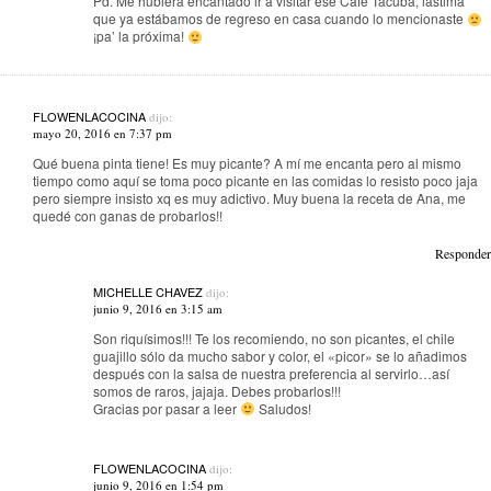
Pd. Me hubiera encantado ir a visitar ese Café Tacuba, lástima
que ya estábamos de regreso en casa cuando lo mencionaste
¡pa’ la próxima!
FLOWENLACOCINA
dijo:
mayo 20, 2016 en 7:37 pm
Qué buena pinta tiene! Es muy picante? A mí me encanta pero al mismo
tiempo como aquí se toma poco picante en las comidas lo resisto poco jaja
pero siempre insisto xq es muy adictivo. Muy buena la receta de Ana, me
quedé con ganas de probarlos!!
Responder
MICHELLE CHAVEZ
dijo:
junio 9, 2016 en 3:15 am
Son riquísimos!!! Te los recomiendo, no son picantes, el chile
guajillo sólo da mucho sabor y color, el «picor» se lo añadimos
después con la salsa de nuestra preferencia al servirlo…así
somos de raros, jajaja. Debes probarlos!!!
Gracias por pasar a leer
Saludos!
FLOWENLACOCINA
dijo:
junio 9, 2016 en 1:54 pm