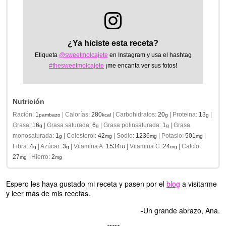
¿Ya hiciste esta receta?
Etiqueta
@sweetmolcajete
en Instagram y usa el hashtag
#thesweetmolcajete
¡me encanta ver sus fotos!
Nutrición
Ración:
1
|
Calorías:
280
|
Carbohidratos:
20
|
Proteina:
13
|
pambazo
kcal
g
g
Grasa:
16
|
Grasa saturada:
6
|
Grasa polinsaturada:
1
|
Grasa
g
g
g
monosaturada:
1
|
Colesterol:
42
|
Sodio:
1236
|
Potasio:
501
|
g
mg
mg
mg
Fibra:
4
|
Azúcar:
3
|
Vitamina A:
1534
|
Vitamina C:
24
|
Calcio:
g
g
IU
mg
27
|
Hierro:
2
mg
mg
Espero les haya gustado mi receta y pasen por el
blog
a visitarme
y leer más de mis recetas.
-Un grande abrazo, Ana.