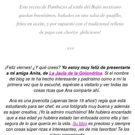
Esta receta de Pambazos al estilo del Bajío mexicano
quedan buenísimos, bañados en una salsa de guajillo,
fritos en aceite, y por supuesto con el tradicional relleno
de papa con chorizo ¡deliciosos!
***
¡Feliz viernes! ¿Y qué crees?
Yo estoy muy feliz de presentarte
a mi amiga Anita, de
La Jaula de la Golondrina
. Si el nombre
del blog se te ha hecho interesante y padrísimo como a mí la
primera vez que lo escuché, espérate a visitarlo y ver todas las
cosas ricas que Ana comparte ahí.
Ana es una jovencita (¡apenas tiene 18 años!) regia que está
estudiando para ser chef, es una fotógrafa muy buena y además
es súper creativa. ¡Yo la admiro muchísimo! Me hubiera encantado
que a esa edad yo hubiera estado tan enfocada como ella y tan
segura de lo que quería en la vida.
Su blog
es precioso y siempre
con cosas súper ricas e interesantes, ¡es de mis favoritos! Te los
súper recomiendo.