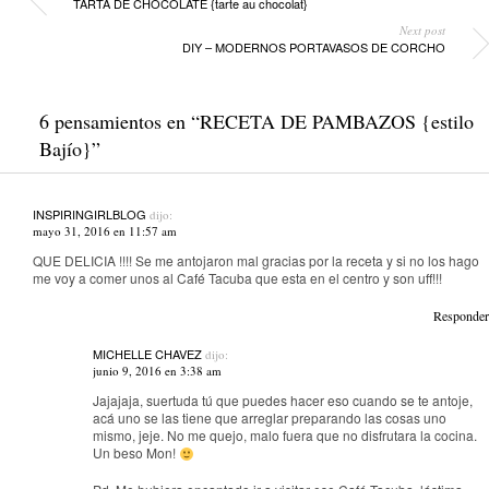
TARTA DE CHOCOLATE {tarte au chocolat}
Next post
DIY – MODERNOS PORTAVASOS DE CORCHO
6 pensamientos en “
RECETA DE PAMBAZOS {estilo
Bajío}
”
INSPIRINGIRLBLOG
dijo:
mayo 31, 2016 en 11:57 am
QUE DELICIA !!!! Se me antojaron mal gracias por la receta y si no los hago
me voy a comer unos al Café Tacuba que esta en el centro y son uff!!!
Responder
MICHELLE CHAVEZ
dijo:
junio 9, 2016 en 3:38 am
Jajajaja, suertuda tú que puedes hacer eso cuando se te antoje,
acá uno se las tiene que arreglar preparando las cosas uno
mismo, jeje. No me quejo, malo fuera que no disfrutara la cocina.
Un beso Mon!