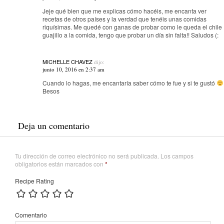
Jeje qué bien que me explicas cómo hacéis, me encanta ver
recetas de otros países y la verdad que tenéis unas comidas
riquísimas. Me quedé con ganas de probar como le queda el chile
guajillo a la comida, tengo que probar un día sin falta!! Saludos (:
MICHELLE CHAVEZ
dijo:
junio 10, 2016 en 2:37 am
Cuando lo hagas, me encantaría saber cómo te fue y si te gustó
Besos
Deja un comentario
Tu dirección de correo electrónico no será publicada.
Los campos
obligatorios están marcados con
*
Recipe Rating
Comentario