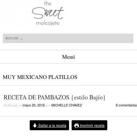
Buscar
Menú
Saltar al contenido.
MUY MEXICANO
/
PLATILLOS
RECETA DE PAMBAZOS {estilo Bajío}
mayo 20, 2016
MICHELLE CHAVEZ
6 comentarios
Publicado el
por
Saltar a la receta
Imprimir receta