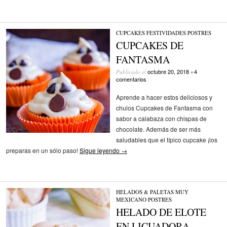
CUPCAKES
/
FESTIVIDADES
/
POSTRES
CUPCAKES DE
FANTASMA
octubre 20, 2018
4
Publicado el
•
comentarios
Aprende a hacer estos deliciosos y
chulos Cupcakes de Fantasma con
sabor a calabaza con chispas de
chocolate. Además de ser más
saludables que el típico cupcake ¡los
preparas en un sólo paso!
Sigue leyendo
→
HELADOS & PALETAS
/
MUY
MEXICANO
/
POSTRES
HELADO DE ELOTE
EN LICUADORA