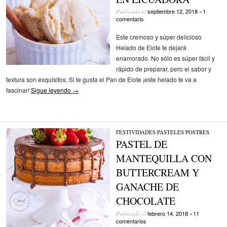
septiembre 12, 2018
1
Publicado el
•
comentario
Este cremoso y súper delicioso
Helado de Elote te dejará
enamorado. No sólo es súper fácil y
rápido de preparar, pero el sabor y
textura son exquisitos. Si te gusta el Pan de Elote ¡este helado te va a
fascinar!
Sigue leyendo
→
FESTIVIDADES
/
PASTELES
/
POSTRES
PASTEL DE
MANTEQUILLA CON
BUTTERCREAM Y
GANACHE DE
CHOCOLATE
febrero 14, 2018
11
Publicado el
•
comentarios