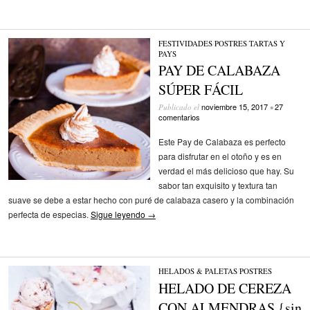
FESTIVIDADES
/
POSTRES
/
TARTAS Y
PAYS
PAY DE CALABAZA
SÚPER FÁCIL
noviembre 15, 2017
27
Publicado el
•
comentarios
Este Pay de Calabaza es perfecto
para disfrutar en el otoño y es en
verdad el más delicioso que hay. Su
sabor tan exquisito y textura tan
suave se debe a estar hecho con puré de calabaza casero y la combinación
perfecta de especias.
Sigue leyendo
→
HELADOS & PALETAS
/
POSTRES
HELADO DE CEREZA
CON ALMENDRAS {sin