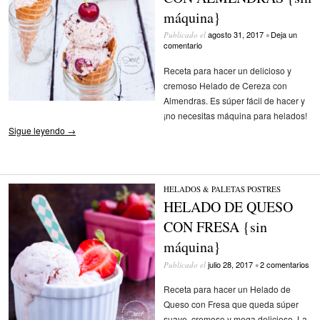
máquina}
agosto 31, 2017
Deja un
Publicado el
•
comentario
Receta para hacer un delicioso y
cremoso Helado de Cereza con
Almendras. Es súper fácil de hacer y
¡no necesitas máquina para helados!
Sigue leyendo
→
HELADOS & PALETAS
/
POSTRES
HELADO DE QUESO
CON FRESA {sin
máquina}
julio 28, 2017
2 comentarios
Publicado el
•
Receta para hacer un Helado de
Queso con Fresa que queda súper
suave, cremoso y mega delicioso. La