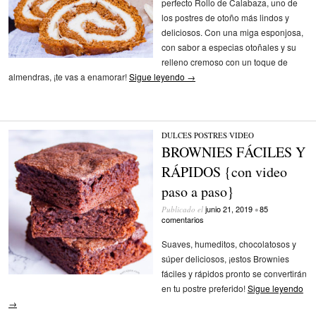
perfecto Rollo de Calabaza, uno de
los postres de otoño más lindos y
deliciosos. Con una miga esponjosa,
con sabor a especias otoñales y su
relleno cremoso con un toque de
almendras, ¡te vas a enamorar!
Sigue leyendo
→
DULCES
/
POSTRES
/
VIDEO
BROWNIES FÁCILES Y
RÁPIDOS {con video
paso a paso}
junio 21, 2019
85
Publicado el
•
comentarios
Suaves, humeditos, chocolatosos y
súper deliciosos, ¡estos Brownies
fáciles y rápidos pronto se convertirán
en tu postre preferido!
Sigue leyendo
→