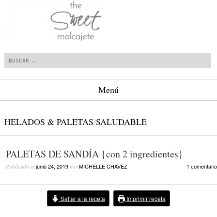
Buscar
Menú
Saltar al contenido.
HELADOS & PALETAS
/
SALUDABLE
PALETAS DE SANDÍA {con 2 ingredientes}
junio 24, 2019
MICHELLE CHAVEZ
1 comentario
Publicado el
por
Saltar a la receta
Imprimir receta