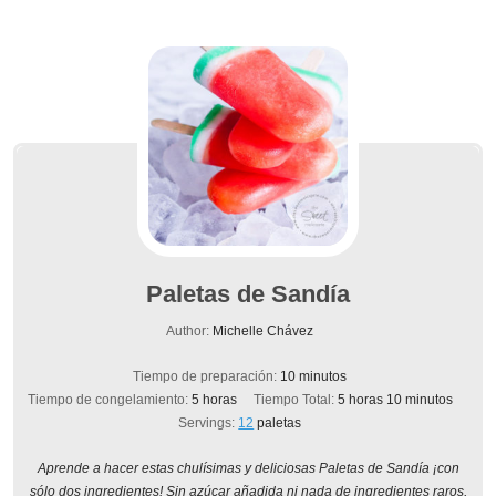
Paletas de Sandía
Author:
Michelle Chávez
minutos
Tiempo de preparación:
10
minutos
horas
horas
minutos
Tiempo de congelamiento:
5
horas
Tiempo Total:
5
horas
10
minutos
Servings:
12
paletas
Aprende a hacer estas chulísimas y deliciosas Paletas de Sandía ¡con
sólo dos ingredientes! Sin azúcar añadida ni nada de ingredientes raros,