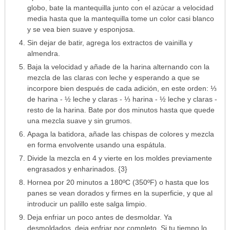
globo, bate la mantequilla junto con el azúcar a velocidad
media hasta que la mantequilla tome un color casi blanco
y se vea bien suave y esponjosa.
Sin dejar de batir, agrega los extractos de vainilla y
almendra.
Baja la velocidad y añade de la harina alternando con la
mezcla de las claras con leche y esperando a que se
incorpore bien después de cada adición, en este orden: ⅓
de harina - ½ leche y claras - ⅓ harina - ½ leche y claras -
resto de la harina. Bate por dos minutos hasta que quede
una mezcla suave y sin grumos.
Apaga la batidora, añade las chispas de colores y mezcla
en forma envolvente usando una espátula.
Divide la mezcla en 4 y vierte en los moldes previamente
engrasados y enharinados. {3}
Hornea por 20 minutos a 180ºC (350ºF) o hasta que los
panes se vean dorados y firmes en la superficie, y que al
introducir un palillo este salga limpio.
Deja enfriar un poco antes de desmoldar. Ya
desmoldados, deja enfriar por completo. Si tu tiempo lo