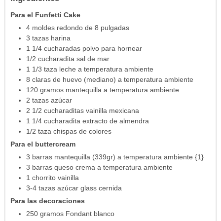
Para el Funfetti Cake
4
moldes redondo
de 8 pulgadas
3
tazas
harina
1 1/4
cucharadas
polvo para hornear
1/2
cucharadita
sal de mar
1 1/3
taza
leche
a temperatura ambiente
8
claras de huevo
(mediano) a temperatura ambiente
120
gramos
mantequilla
a temperatura ambiente
2
tazas
azúcar
2 1/2
cucharaditas
vainilla mexicana
1 1/4
cucharadita
extracto de almendra
1/2
taza
chispas de colores
Para el buttercream
3
barras
mantequilla
(339gr) a temperatura ambiente {1}
3
barras
queso crema
a temperatura ambiente
1
chorrito
vainilla
3-4
tazas
azúcar glass
cernida
Para las decoraciones
250
gramos
Fondant blanco