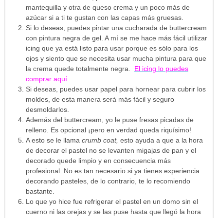
mantequilla y otra de queso crema y un poco más de
azúcar si a ti te gustan con las capas más gruesas.
Si lo deseas, puedes pintar una cucharada de buttercream
con pintura negra de gel. A mí se me hace más fácil utilizar
icing que ya está listo para usar porque es sólo para los
ojos y siento que se necesita usar mucha pintura para que
la crema quede totalmente negra.
El icing lo puedes
comprar aquí
.
Si deseas, puedes usar papel para hornear para cubrir los
moldes, de esta manera será más fácil y seguro
desmoldarlos.
Además del buttercream, yo le puse fresas picadas de
relleno. Es opcional ¡pero en verdad queda riquísimo!
A esto se le llama
crumb coat,
esto ayuda a que a la hora
de decorar el pastel no se levanten migajas de pan y el
decorado quede limpio y en consecuencia más
profesional. No es tan necesario si ya tienes experiencia
decorando pasteles, de lo contrario, te lo recomiendo
bastante.
Lo que yo hice fue refrigerar el pastel en un domo sin el
cuerno ni las orejas y se las puse hasta que llegó la hora