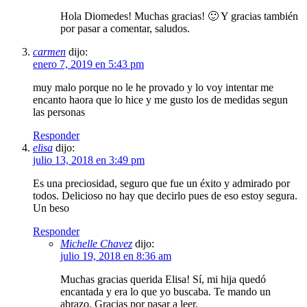
Hola Diomedes! Muchas gracias! 🙂 Y gracias también
por pasar a comentar, saludos.
carmen
dijo:
enero 7, 2019 en 5:43 pm
muy malo porque no le he provado y lo voy intentar me
encanto haora que lo hice y me gusto los de medidas segun
las personas
Responder
elisa
dijo:
julio 13, 2018 en 3:49 pm
Es una preciosidad, seguro que fue un éxito y admirado por
todos. Delicioso no hay que decirlo pues de eso estoy segura.
Un beso
Responder
Michelle Chavez
dijo:
julio 19, 2018 en 8:36 am
Muchas gracias querida Elisa! Sí, mi hija quedó
encantada y era lo que yo buscaba. Te mando un
abrazo. Gracias por pasar a leer.