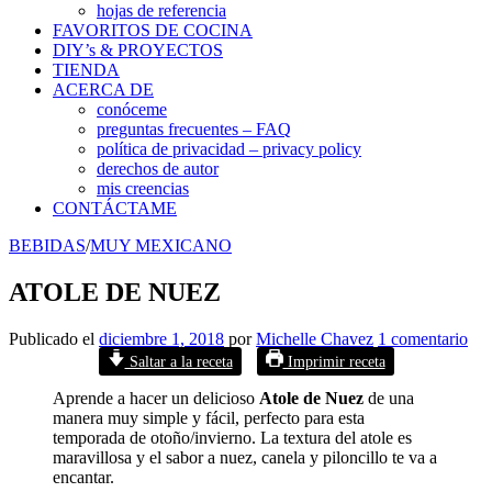
hojas de referencia
FAVORITOS DE COCINA
DIY’s & PROYECTOS
TIENDA
ACERCA DE
conóceme
preguntas frecuentes – FAQ
política de privacidad – privacy policy
derechos de autor
mis creencias
CONTÁCTAME
BEBIDAS
/
MUY MEXICANO
ATOLE DE NUEZ
Publicado el
diciembre 1, 2018
por
Michelle Chavez
1 comentario
Saltar a la receta
Imprimir receta
Aprende a hacer un delicioso
Atole de Nuez
de una
manera muy simple y fácil, perfecto para esta
temporada de otoño/invierno. La textura del atole es
maravillosa y el sabor a nuez, canela y piloncillo te va a
encantar.