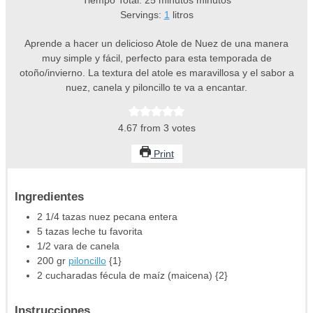
Servings:
1
litros
Aprende a hacer un delicioso Atole de Nuez de una manera
muy simple y fácil, perfecto para esta temporada de
otoño/invierno. La textura del atole es maravillosa y el sabor a
nuez, canela y piloncillo te va a encantar.
4.67
from
3
votes
Print
Ingredientes
2 1/4
tazas
nuez pecana
entera
5
tazas
leche
tu favorita
1/2
vara de canela
200
gr
piloncillo
{1}
2
cucharadas
fécula de maíz
(maicena) {2}
Instrucciones