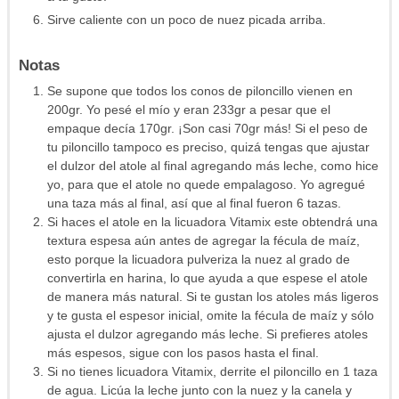
Sirve caliente con un poco de nuez picada arriba.
Notas
Se supone que todos los conos de piloncillo vienen en
200gr. Yo pesé el mío y eran 233gr a pesar que el
empaque decía 170gr. ¡Son casi 70gr más! Si el peso de
tu piloncillo tampoco es preciso, quizá tengas que ajustar
el dulzor del atole al final agregando más leche, como hice
yo, para que el atole no quede empalagoso. Yo agregué
una taza más al final, así que al final fueron 6 tazas.
Si haces el atole en la licuadora Vitamix este obtendrá una
textura espesa aún antes de agregar la fécula de maíz,
esto porque la licuadora pulveriza la nuez al grado de
convertirla en harina, lo que ayuda a que espese el atole
de manera más natural. Si te gustan los atoles más ligeros
y te gusta el espesor inicial, omite la fécula de maíz y sólo
ajusta el dulzor agregando más leche. Si prefieres atoles
más espesos, sigue con los pasos hasta el final.
Si no tienes licuadora Vitamix, derrite el piloncillo en 1 taza
de agua. Licúa la leche junto con la nuez y la canela y