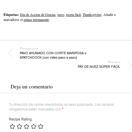
Etiquetas:
Dia de Accion de Gracias
,
pavo
,
receta fácil
,
Thanksgiving
. Añadir a
marcadores el
enlace permanente
.
Previous post
PAVO AHUMADO CON CORTE MARIPOSA o
SPATCHCOCK {con video paso a paso}
Next post
PAY DE NUEZ SÚPER FÁCIL
Deja un comentario
Tu dirección de correo electrónico no será publicada.
Los campos
obligatorios están marcados con
*
Recipe Rating