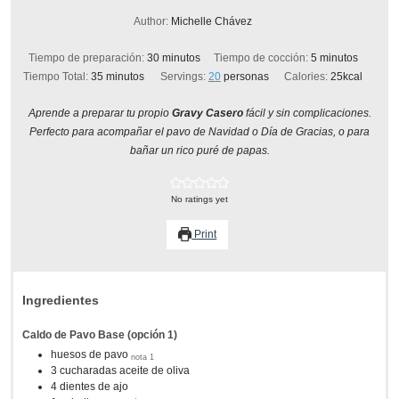
Author:
Michelle Chávez
minutos
minutos
Tiempo de preparación:
30
minutos
Tiempo de cocción:
5
minutos
minutos
Tiempo Total:
35
minutos
Servings:
20
personas
Calories:
25
kcal
Aprende a preparar tu propio
Gravy Casero
fácil y sin complicaciones.
Perfecto para acompañar el pavo de Navidad o Día de Gracias, o para
bañar un rico puré de papas.
No ratings yet
Print
Ingredientes
Caldo de Pavo Base (opción 1)
huesos de pavo
nota 1
3
cucharadas
aceite de oliva
4
dientes de ajo