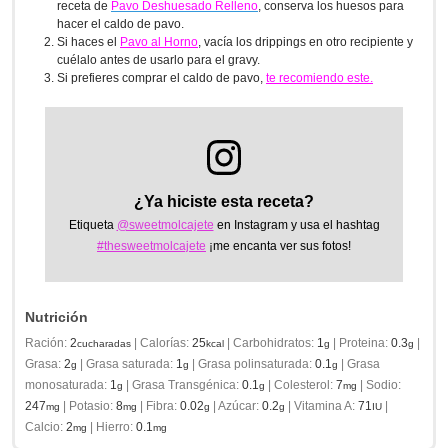
receta de
Pavo Deshuesado Relleno
, conserva los huesos para
hacer el caldo de pavo.
Si haces el
Pavo al Horno
, vacía los drippings en otro recipiente y
cuélalo antes de usarlo para el gravy.
Si prefieres comprar el caldo de pavo,
te recomiendo este.
¿Ya hiciste esta receta?
Etiqueta
@sweetmolcajete
en Instagram y usa el hashtag
#thesweetmolcajete
¡me encanta ver sus fotos!
Nutrición
Ración:
2
|
Calorías:
25
|
Carbohidratos:
1
|
Proteina:
0.3
|
cucharadas
kcal
g
g
Grasa:
2
|
Grasa saturada:
1
|
Grasa polinsaturada:
0.1
|
Grasa
g
g
g
monosaturada:
1
|
Grasa Transgénica:
0.1
|
Colesterol:
7
|
Sodio:
g
g
mg
247
|
Potasio:
8
|
Fibra:
0.02
|
Azúcar:
0.2
|
Vitamina A:
71
|
mg
mg
g
g
IU
Calcio:
2
|
Hierro:
0.1
mg
mg