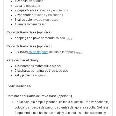
1
cebolla
en cuartos
agua
la necesaria
2
papas blancas
lavadas y en cuartos
2
zanahorias
lavadas y en cuartos
3
tallos
apio
lavado y en trozos
1
ramita
romero fresco
Caldo de Pavo Base (opción 2)
drippings de pavo horneado
colado
nota 2
Caldo de Pavo Base (opción 3)
3-4
tazas
caldo de pavo
de lata o tetrapack
nota 3
Para cocinar el Gravy
4
cucharadas
mantequilla sin sal
2
cucharadas
harina de trigo todo uso
sal y pimienta
al gusto
Instrucciones
Para hacer el Caldo de Pavo Base (opción 1)
En un cazuela amplia y honda, calienta el aceite. Una vez caliente,
coloca los huesos de pavo, los dientes de ajo y la cebolla. Sofríe a
fuego medio alto hasta que el ajo y la cebolla suelten su aroma y