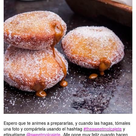
Espero que te animes a prepararlas, y cuando las hagas, tómales
una foto y compártela usando el hashtag
#thesweetmolcajete
y
etiquétame
@sweetmolcajete
. ¡Me pone muy feliz cuando hacen