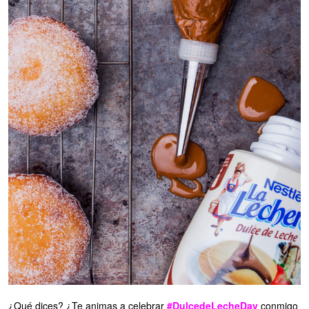
¿Qué dices? ¿Te animas a celebrar
#DulcedeLecheDay
conmigo