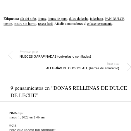
Etiquetas:
día del niño
,
donas
,
donas de papa
,
dulce de leche
,
la lechera
,
PAN DULCE
,
postre
,
postre sin horno
,
receta fácil
. Añadir a marcadores el
enlace permanente
.
Previous post
NUECES GARAPIÑADAS {cubiertas o confitadas}
Next post
ALEGRÍAS DE CHOCOLATE {barras de amaranto}
9 pensamientos en “
DONAS RELLENAS DE DULCE
DE LECHE
”
INMA
dijo:
marzo 1, 2022 en 2:46 am
Hola!
Pero que receta tan original!!!