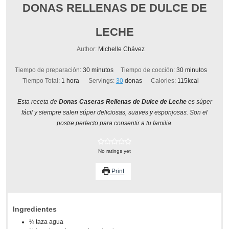
DONAS RELLENAS DE DULCE DE
LECHE
Author:
Michelle Chávez
minutos
minutos
Tiempo de preparación:
30
minutos
Tiempo de cocción:
30
minutos
hora
Tiempo Total:
1
hora
Servings:
30
donas
Calories:
115
kcal
Esta receta de
Donas Caseras Rellenas de Dulce de Leche
es súper
fácil y siempre salen súper deliciosas, suaves y esponjosas. Son el
postre perfecto para consentir a tu familia.
No ratings yet
Print
Ingredientes
¼
taza
agua