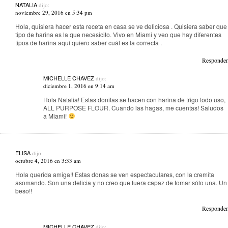
NATALIA
dijo:
noviembre 29, 2016 en 5:34 pm
Hola, quisiera hacer esta receta en casa se ve deliciosa . Quisiera saber que
tipo de harina es la que necesicito. Vivo en Miami y veo que hay diferentes
tipos de harina aquí quiero saber cuál es la correcta .
Responder
MICHELLE CHAVEZ
dijo:
diciembre 1, 2016 en 9:14 am
Hola Natalia! Estas donitas se hacen con harina de trigo todo uso,
ALL PURPOSE FLOUR. Cuando las hagas, me cuentas! Saludos
a Miami!
ELISA
dijo:
octubre 4, 2016 en 3:33 am
Hola querida amiga!! Estas donas se ven espectaculares, con la cremita
asomando. Son una delicia y no creo que fuera capaz de tomar sólo una. Un
beso!!
Responder
MICHELLE CHAVEZ
dijo: