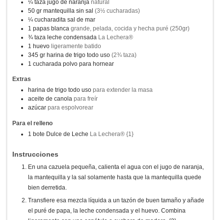
¼
taza
jugo de naranja
natural
50
gr
mantequilla sin sal
(3½ cucharadas)
¼
cucharadita
sal de mar
1
papas blanca
grande, pelada, cocida y hecha puré (250gr)
¾
taza
leche condensada
La Lechera®
1
huevo
ligeramente batido
345
gr
harina de trigo todo uso
(2¾ taza)
1
cucharada
polvo para hornear
Extras
harina de trigo todo uso
para extender la masa
aceite de canola
para freír
azúcar
para espolvorear
Para el relleno
1
bote
Dulce de Leche
La Lechera® {1}
Instrucciones
En una cazuela pequeña, calienta el agua con el jugo de naranja,
la mantequilla y la sal solamente hasta que la mantequilla quede
bien derretida.
Transfiere esa mezcla líquida a un tazón de buen tamaño y añade
el puré de papa, la leche condensada y el huevo. Combina