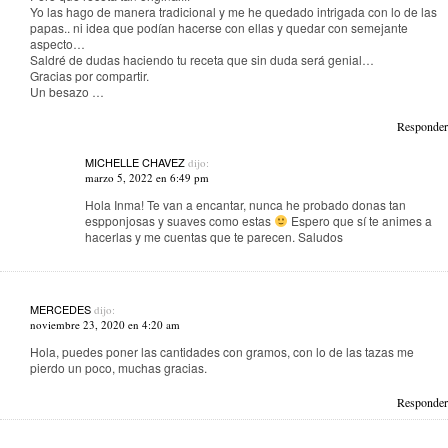
Yo las hago de manera tradicional y me he quedado intrigada con lo de las
papas.. ni idea que podían hacerse con ellas y quedar con semejante
aspecto…
Saldré de dudas haciendo tu receta que sin duda será genial…
Gracias por compartir.
Un besazo …
Responder
MICHELLE CHAVEZ
dijo:
marzo 5, 2022 en 6:49 pm
Hola Inma! Te van a encantar, nunca he probado donas tan
espponjosas y suaves como estas
Espero que sí te animes a
hacerlas y me cuentas que te parecen. Saludos
MERCEDES
dijo:
noviembre 23, 2020 en 4:20 am
Hola, puedes poner las cantidades con gramos, con lo de las tazas me
pierdo un poco, muchas gracias.
Responder