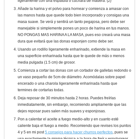
ligeramente con una espátula o cuchara de madera. {2}
Añade la harina y el polvo para hornear y comienza a amasar con
las manos hasta que quede todo bien incorporado y consigas una
masa suave. Se verá y sentirá un tanto pegajosa, pero debe ser
manejable si simplemente pones un poco de harina en tus manos.
NO PONGAS MAS HARINA A LA MASA, pues eso creará una masa
dura que evitará que las donas esponjen como debe ser.
Usando un rodillo ligeramente enharinado, extiende la masa en
una superficie enharinada hasta que te quede de más o menos
media pulgada (1.5 cm) de grosor.
Comienza a cortar las donas con un cortador de galletas redondo o
un vaso pequeño de 5cm de diámetro. Acomódalas sobre papel
encerado o una charola ligeramente enharinada hasta que
termines de cortarlas todas.
Deja reposar de 30 minutos hasta 2 horas. Puedes freírlas
inmediatamente, sin embargo, recomiendo ampliamente que las
dejes reposar pues salen más suaves y esponjosas.
Pon a calentar el aceite a fuego medio-alto y en cuanto esté
caliente baja el fuego a medio. Recomiendo que revises los puntos
4 y 5 en mi post
5 consejos para hacer churros perfectos
, pues se
usa exactamente la misma técnica a la hora de freír y espolvorear