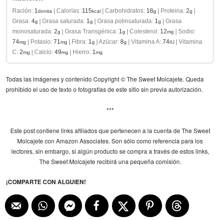
Ración:
1
|
Calorías:
115
|
Carbohidratos:
18
|
Proteina:
2
|
donita
kcal
g
g
Grasa:
4
|
Grasa saturada:
1
|
Grasa polinsaturada:
1
|
Grasa
g
g
g
monosaturada:
2
|
Grasa Transgénica:
1
|
Colesterol:
12
|
Sodio:
g
g
mg
74
|
Potasio:
71
|
Fibra:
1
|
Azúcar:
8
|
Vitamina A:
74
|
Vitamina
mg
mg
g
g
IU
C:
2
|
Calcio:
49
|
Hierro:
1
mg
mg
mg
Todas las imágenes y contenido Copyright © The Sweet Molcajete. Queda
prohibido el uso de texto o fotografías de este sitio sin previa autorización.
***
Este post contiene links afiliados que pertenecen a la cuenta de The Sweet
Molcajete con Amazon Associates. Son sólo como referencia para los
lectores, sin embargo, si algún producto se compra a través de estos links,
The Sweet Molcajete recibirá una pequeña comisión.
¡COMPARTE CON ALGUIEN!