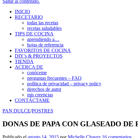
Saltar al contenido.
INICIO
RECETARIO
todas las recetas
recetas saludables
TIPS DE COCINA
aprendiendo a…
hojas de referencia
FAVORITOS DE COCINA
DIY’s & PROYECTOS
TIENDA
ACERCA DE
conóceme
preguntas frecuentes – FAQ
política de privacidad – privacy policy
derechos de autor
mis creencias
CONTÁCTAME
PAN DULCE
/
POSTRES
DONAS DE PAPA CON GLASEADO DE
Publicado el
agosto 14, 2015
por
Michelle Chavez
16 comentarios