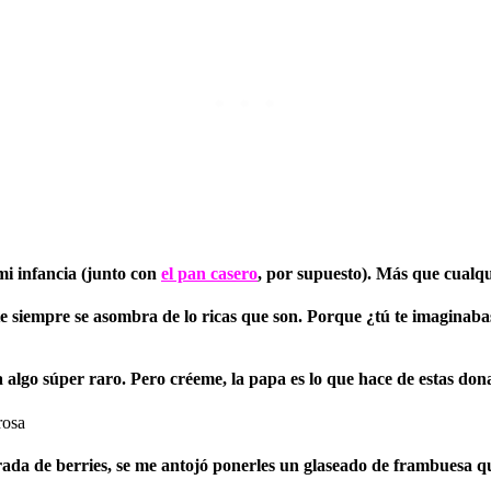
mi infancia (junto con
el pan casero
, por supuesto). Más que cualq
te siempre se asombra de lo ricas que son. Porque ¿tú te imaginab
ía algo súper raro. Pero créeme,
la papa es lo que hace de estas dona
 de berries, se me antojó ponerles un glaseado de frambuesa que 