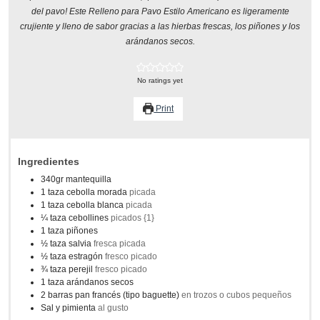
del pavo! Este Relleno para Pavo Estilo Americano es ligeramente
crujiente y lleno de sabor gracias a las hierbas frescas, los piñones y los
arándanos secos.
No ratings yet
Print
Ingredientes
340gr
mantequilla
1
taza
cebolla morada
picada
1
taza
cebolla blanca
picada
¼
taza
cebollines
picados {1}
1
taza
piñones
½
taza
salvia
fresca picada
½
taza
estragón
fresco picado
¾
taza
perejil
fresco picado
1
taza
arándanos secos
2
barras
pan francés (tipo baguette)
en trozos o cubos pequeños
Sal y pimienta
al gusto