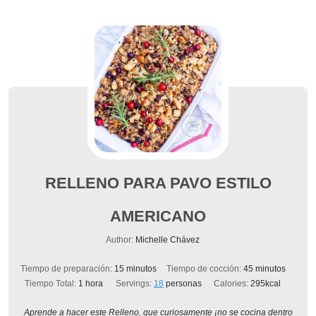
RELLENO PARA PAVO ESTILO
AMERICANO
Author:
Michelle Chávez
minutos
minutos
Tiempo de preparación:
15
minutos
Tiempo de cocción:
45
minutos
hora
Tiempo Total:
1
hora
Servings:
18
personas
Calories:
295
kcal
Aprende a hacer este Relleno, que curiosamente ¡no se cocina dentro