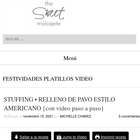
Buscar
Menú
Saltar al contenido.
FESTIVIDADES
/
PLATILLOS
/
VIDEO
STUFFING • RELLENO DE PAVO ESTILO
AMERICANO {con video paso a paso}
noviembre 15, 2021
MICHELLE CHAVEZ
3 comentarios
Publicado el
por
Saltar a la receta
Jump to Video
Imprimir receta