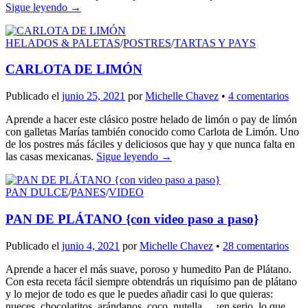
Sigue leyendo
→
HELADOS & PALETAS
/
POSTRES
/
TARTAS Y PAYS
CARLOTA DE LIMÓN
Publicado el
junio 25, 2021
por
Michelle Chavez
•
4 comentarios
Aprende a hacer este clásico postre helado de limón o pay de límón
con galletas Marías también conocido como Carlota de Limón. Uno
de los postres más fáciles y deliciosos que hay y que nunca falta en
las casas mexicanas.
Sigue leyendo
→
PAN DULCE
/
PANES
/
VIDEO
PAN DE PLÁTANO {con video paso a paso}
Publicado el
junio 4, 2021
por
Michelle Chavez
•
28 comentarios
Aprende a hacer el más suave, poroso y humedito Pan de Plátano.
Con esta receta fácil siempre obtendrás un riquísimo pan de plátano
y lo mejor de todo es que le puedes añadir casi lo que quieras:
nueces, chocolatitos, arándanos, coco, nutella… ¡en serio, lo que