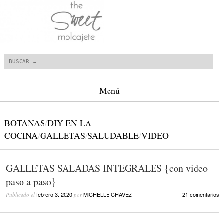
Buscar
Menú
Saltar al contenido.
BOTANAS
/
DIY EN LA
COCINA
/
GALLETAS
/
SALUDABLE
/
VIDEO
GALLETAS SALADAS INTEGRALES {con video
paso a paso}
febrero 3, 2020
MICHELLE CHAVEZ
21 comentarios
Publicado el
por