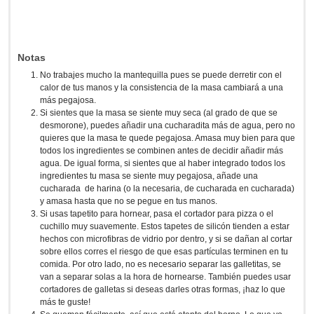
Notas
No trabajes mucho la mantequilla pues se puede derretir con el
calor de tus manos y la consistencia de la masa cambiará a una
más pegajosa.
Si sientes que la masa se siente muy seca (al grado de que se
desmorone), puedes añadir una cucharadita más de agua, pero no
quieres que la masa te quede pegajosa. Amasa muy bien para que
todos los ingredientes se combinen antes de decidir añadir más
agua. De igual forma, si sientes que al haber integrado todos los
ingredientes tu masa se siente muy pegajosa, añade una
cucharada de harina (o la necesaria, de cucharada en cucharada)
y amasa hasta que no se pegue en tus manos.
Si usas tapetito para hornear, pasa el cortador para pizza o el
cuchillo muy suavemente. Estos tapetes de silicón tienden a estar
hechos con microfibras de vidrio por dentro, y si se dañan al cortar
sobre ellos corres el riesgo de que esas partículas terminen en tu
comida. Por otro lado, no es necesario separar las galletitas, se
van a separar solas a la hora de hornearse. También puedes usar
cortadores de galletas si deseas darles otras formas, ¡haz lo que
más te guste!