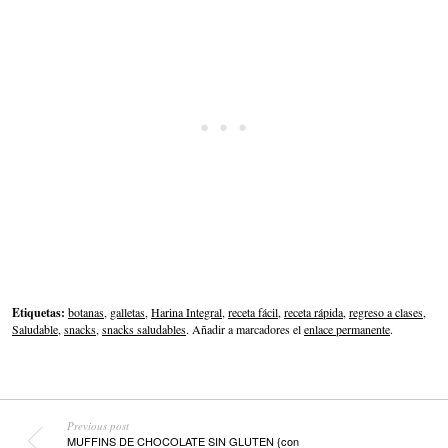
Etiquetas:
botanas
,
galletas
,
Harina Integral
,
receta fácil
,
receta rápida
,
regreso a clases
,
Saludable
,
snacks
,
snacks saludables
. Añadir a marcadores el
enlace permanente
.
Previous post
MUFFINS DE CHOCOLATE SIN GLUTEN {con