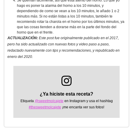
Se queman fácilmente, así que está atento del horno. Lo que yo
hago es poner la alarma del horno a los 10 minutos, y
dependiendo de como se vean a los 10 minutos, le añado 1 o 2
minutos más. Si no están listas a los 10 minutos, también te
recomiendo rotar la charola en el horno por los últimos minutos, ya
que las cosas tienden a dorarse más en la parte del fondo del
horno que en el frente.
ACTUALIZACIÓN:
Este post fue originalmente publicado en el 2017,
pero ha sido actualizado con nuevas fotos y video paso a paso,
redactado nuevamente con tips y recomendaciones, y republicado en
enero del 2020.
¿Ya hiciste esta receta?
Etiqueta
@sweetmolcajete
en Instagram y usa el hashtag
#thesweetmolcajete
¡me encanta ver sus fotos!