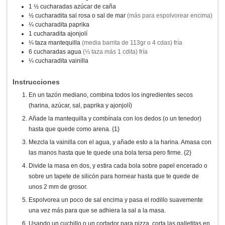
1 ½
cucharadas
azúcar de caña
½
cucharadita
sal rosa o sal de mar
(más para espolvorear encima)
¼
cucharadita
paprika
1
cucharadita
ajonjolí
¼
taza
mantequilla
(media barrita de 113gr o 4 cdas) fría
6
cucharadas
agua
(⅓ taza más 1 cdita) fría
¼
cucharadita
vainilla
Instrucciones
En un tazón mediano, combina todos los ingredientes secos
(harina, azúcar, sal, paprika y ajonjolí)
Añade la mantequilla y combínala con los dedos (o un tenedor)
hasta que quede como arena. {1}
Mezcla la vainilla con el agua, y añade esto a la harina. Amasa con
las manos hasta que te quede una bola tersa pero firme. {2}
Divide la masa en dos, y estira cada bola sobre papel encerado o
sobre un tapete de silicón para hornear hasta que te quede de
unos 2 mm de grosor.
Espolvorea un poco de sal encima y pasa el rodillo suavemente
una vez más para que se adhiera la sal a la masa.
Usando un cuchillo o un cortador para pizza, corta las galletitas en