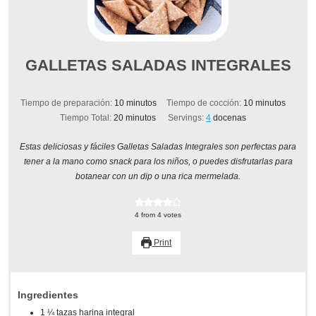
GALLETAS SALADAS INTEGRALES
minutos
minutos
Tiempo de preparación:
10
minutos
Tiempo de cocción:
10
minutos
minutos
Tiempo Total:
20
minutos
Servings:
4
docenas
Estas deliciosas y fáciles Galletas Saladas Integrales son perfectas para
tener a la mano como snack para los niños, o puedes disfrutarlas para
botanear con un dip o una rica mermelada.
4
from
4
votes
Print
Ingredientes
1 ¼
tazas
harina integral