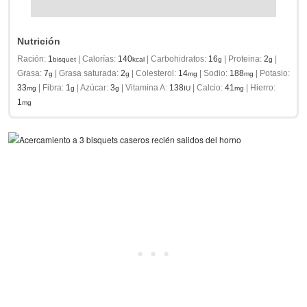
Nutrición
Ración:
1
|
Calorías:
140
|
Carbohidratos:
16
|
Proteina:
2
|
bisquet
kcal
g
g
Grasa:
7
|
Grasa saturada:
2
|
Colesterol:
14
|
Sodio:
188
|
Potasio:
g
g
mg
mg
33
|
Fibra:
1
|
Azúcar:
3
|
Vitamina A:
138
|
Calcio:
41
|
Hierro:
mg
g
g
IU
mg
1
mg