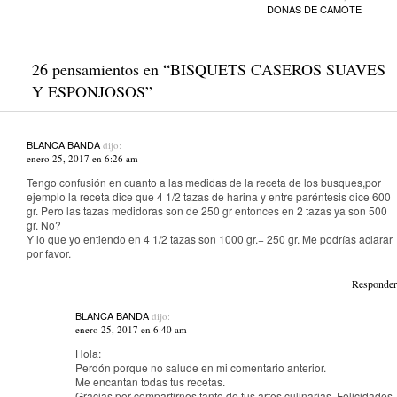
DONAS DE CAMOTE
26 pensamientos en “
BISQUETS CASEROS SUAVES
Y ESPONJOSOS
”
BLANCA BANDA
dijo:
enero 25, 2017 en 6:26 am
Tengo confusión en cuanto a las medidas de la receta de los busques,por
ejemplo la receta dice que 4 1/2 tazas de harina y entre paréntesis dice 600
gr. Pero las tazas medidoras son de 250 gr entonces en 2 tazas ya son 500
gr. No?
Y lo que yo entiendo en 4 1/2 tazas son 1000 gr.+ 250 gr. Me podrías aclarar
por favor.
Responder
BLANCA BANDA
dijo:
enero 25, 2017 en 6:40 am
Hola:
Perdón porque no salude en mi comentario anterior.
Me encantan todas tus recetas.
Gracias por compartirnos tanto de tus artes culinarias. Felicidades