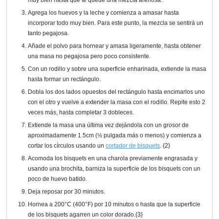
Agrega los huevos y la leche y comienza a amasar hasta
incorporar todo muy bien. Para este punto, la mezcla se sentirá un
tanto pegajosa.
Añade el polvo para hornear y amasa ligeramente, hasta obtener
una masa no pegajosa pero poco consistente.
Con un rodillo y sobre una superficie enharinada, extiende la masa
hasta formar un rectángulo.
Dobla los dos lados opuestos del rectángulo hasta encimarlos uno
con el otro y vuelve a extender la masa con el rodillo. Repite esto 2
veces más, hasta completar 3 dobleces.
Extiende la masa una última vez dejándola con un grosor de
aproximadamente 1.5cm (½ pulgada más o menos) y comienza a
cortar los círculos usando un
cortador de bisquets
. {2}
Acomoda los bisquets en una charola previamente engrasada y
usando una brochita, barniza la superficie de los bisquets con un
poco de huevo batido.
Deja reposar por 30 minutos.
Hornea a 200°C (400°F) por 10 minutos o hasta que la superficie
de los bisquets agarren un color dorado.{3}