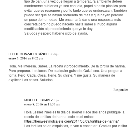
tipo de pan, una vez que llegan a temperatura ambiente deben
mantenerse cubiertos ya sea con tela, papel o hasta plástico para
evitar que se resequen y por lo tanto que se endurezcan. También
puede ser que se hayan horneado de más y que hayan perdido
un poco de humedad. Me encantaría darte una respuesta más
concreta pero no puedo hacerlo hasta saber si hubo alguna
modificación al procedimiento que yo te doy.
Saludos y espero haberte sido de ayuda.
LESLIE GONZALES SÁNCHEZ
dijo:
enero 6, 2016 en 8:02 pm
Hola. Me interesa. Saber. La receta y procedimiento. De la tortilla de harina.
Para preparar. Los tacos. De cualquier guisado. Quizá sea. Una pregunta
tonta. Pero. Cada. Cosa. Tiene. Su chiste. Y me gusta. Su manera de
explicar. Las cosas. Saludos
Responder
MICHELLE CHAVEZ
dijo:
enero 8, 2016 en 11:33 am
Hola Leslie! Pues es tu día de suerte! Hace dos años publiqué la
receta de tortillas de harina, este es el enlace
https://thesweetmolcajete.com/2014/06/09/tortillas-de-harina/
Las tortillas salen exquisitas, te van a encantar!! Gracias por visitar