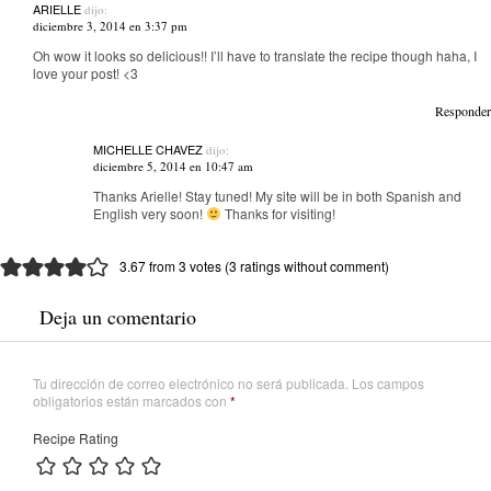
ARIELLE
dijo:
diciembre 3, 2014 en 3:37 pm
Oh wow it looks so delicious!! I’ll have to translate the recipe though haha, I
love your post! <3
Responder
MICHELLE CHAVEZ
dijo:
diciembre 5, 2014 en 10:47 am
Thanks Arielle! Stay tuned! My site will be in both Spanish and
English very soon!
Thanks for visiting!
3.67 from 3 votes (
3 ratings without comment
)
Deja un comentario
Tu dirección de correo electrónico no será publicada.
Los campos
obligatorios están marcados con
*
Recipe Rating