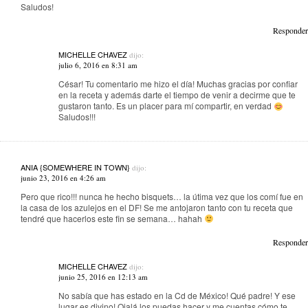
Saludos!
Responder
MICHELLE CHAVEZ
dijo:
julio 6, 2016 en 8:31 am
César! Tu comentario me hizo el día! Muchas gracias por confiar
en la receta y además darte el tiempo de venir a decirme que te
gustaron tanto. Es un placer para mí compartir, en verdad
Saludos!!!
ANIA {SOMEWHERE IN TOWN}
dijo:
junio 23, 2016 en 4:26 am
Pero que rico!!! nunca he hecho bisquets… la útima vez que los comí fue en
la casa de los azulejos en el DF! Se me antojaron tanto con tu receta que
tendré que hacerlos este fin se semana… hahah
Responder
MICHELLE CHAVEZ
dijo:
junio 25, 2016 en 12:13 am
No sabía que has estado en la Cd de México! Qué padre! Y ese
lugar es divino! Ojalá los puedas hacer y me cuentas cómo te