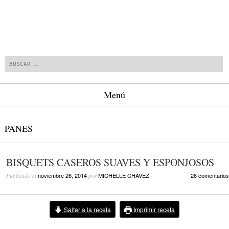
Buscar
Menú
Saltar al contenido.
PANES
BISQUETS CASEROS SUAVES Y ESPONJOSOS
noviembre 26, 2014
MICHELLE CHAVEZ
26 comentarios
Publicado el
por
Saltar a la receta
Imprimir receta