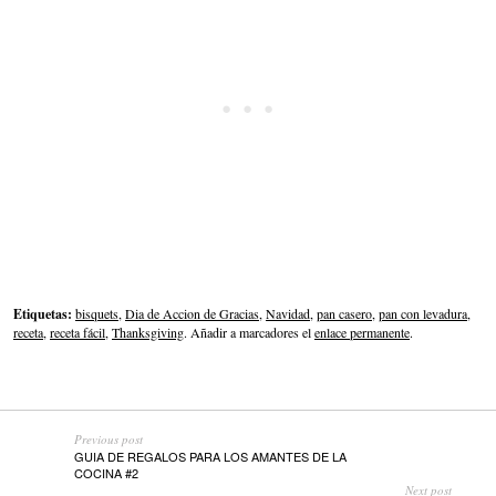
Etiquetas:
bisquets
,
Dia de Accion de Gracias
,
Navidad
,
pan casero
,
pan con levadura
,
receta
,
receta fácil
,
Thanksgiving
. Añadir a marcadores el
enlace permanente
.
Previous post
GUIA DE REGALOS PARA LOS AMANTES DE LA
COCINA #2
Next post