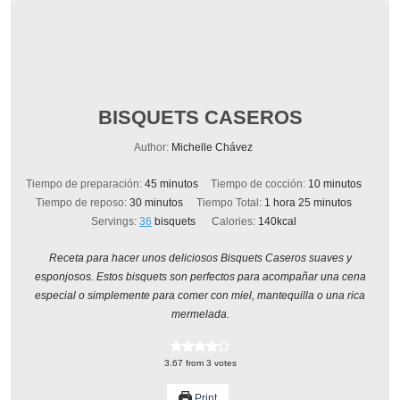
BISQUETS CASEROS
Author:
Michelle Chávez
minutos
minutos
Tiempo de preparación:
45
minutos
Tiempo de cocción:
10
minutos
minutos
hora
minutos
Tiempo de reposo:
30
minutos
Tiempo Total:
1
hora
25
minutos
Servings:
36
bisquets
Calories:
140
kcal
Receta para hacer unos deliciosos Bisquets Caseros suaves y
esponjosos. Estos bisquets son perfectos para acompañar una cena
especial o simplemente para comer con miel, mantequilla o una rica
mermelada.
3.67
from
3
votes
Print