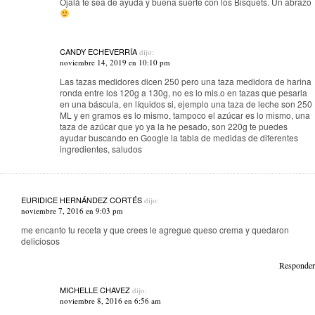
Ojalá te sea de ayuda y buena suerte con los Bisquets. Un abrazo
CANDY ECHEVERRÍA
dijo:
noviembre 14, 2019 en 10:10 pm
Las tazas medidores dicen 250 pero una taza medidora de harina
ronda entre los 120g a 130g, no es lo mis.o en tazas que pesarla
en una báscula, en líquidos si, ejemplo una taza de leche son 250
ML y en gramos es lo mismo, tampoco el azúcar es lo mismo, una
taza de azúcar que yo ya la he pesado, son 220g te puedes
ayudar buscando en Google la tabla de medidas de diferentes
ingredientes, saludos
EURIDICE HERNÁNDEZ CORTÉS
dijo:
noviembre 7, 2016 en 9:03 pm
me encanto tu receta y que crees le agregue queso crema y quedaron
deliciosos
Responder
MICHELLE CHAVEZ
dijo:
noviembre 8, 2016 en 6:56 am