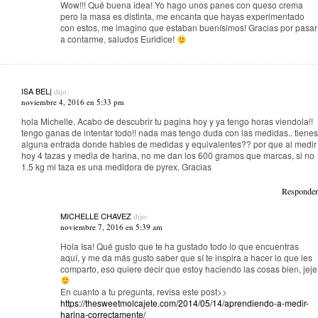
Wow!!! Qué buena idea! Yo hago unos panes con queso crema
pero la masa es distinta, me encanta que hayas experimentado
con estos, me imagino que estaban buenísimos! Gracias por pasar
a contarme, saludos Euridice!
ISA BEL|
dijo:
noviembre 4, 2016 en 5:33 pm
hola Michelle. Acabo de descubrir tu pagina hoy y ya tengo horas viendola!!
tengo ganas de intentar todo!! nada mas tengo duda con las medidas.. tienes
alguna entrada donde hables de medidas y equivalentes?? por que al medir
hoy 4 tazas y media de harina, no me dan los 600 gramos que marcas, si no
1.5 kg mi taza es una medidora de pyrex. Gracias
Responder
MICHELLE CHAVEZ
dijo:
noviembre 7, 2016 en 5:39 am
Hola Isa! Qué gusto que te ha gustado todo lo que encuentras
aquí, y me da más gusto saber que sí te inspira a hacer lo que les
comparto, eso quiere decir que estoy haciendo las cosas bien, jeje
En cuanto a tu pregunta, revisa este post>>
https://thesweetmolcajete.com/2014/05/14/aprendiendo-a-medir-
harina-correctamente/