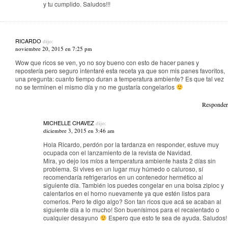
y tu cumplido. Saludos!!!
RICARDO
dijo:
noviembre 20, 2015 en 7:25 pm
Wow que ricos se ven, yo no soy bueno con esto de hacer panes y
repostería pero seguro intentaré esta receta ya que son mis panes favoritos,
una pregunta: cuanto tiempo duran a temperatura ambiente? Es que tal vez
no se terminen el mismo día y no me gustaría congelarlos
Responder
MICHELLE CHAVEZ
dijo:
diciembre 3, 2015 en 3:46 am
Hola Ricardo, perdón por la tardanza en responder, estuve muy
ocupada con el lanzamiento de la revista de Navidad.
Mira, yo dejo los míos a temperatura ambiente hasta 2 días sin
problema. Si vives en un lugar muy húmedo o caluroso, sí
recomendaría refrigerarlos en un contenedor hermético al
siguiente día. También los puedes congelar en una bolsa ziploc y
calentarlos en el horno nuevamente ya que estén listos para
comerlos. Pero te digo algo? Son tan ricos que acá se acaban al
siguiente día a lo mucho! Son buenísimos para el recalentado o
cualquier desayuno
Espero que esto te sea de ayuda. Saludos!