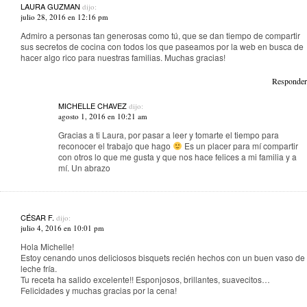
LAURA GUZMAN
dijo:
julio 28, 2016 en 12:16 pm
Admiro a personas tan generosas como tú, que se dan tiempo de compartir
sus secretos de cocina con todos los que paseamos por la web en busca de
hacer algo rico para nuestras familias. Muchas gracias!
Responder
MICHELLE CHAVEZ
dijo:
agosto 1, 2016 en 10:21 am
Gracias a ti Laura, por pasar a leer y tomarte el tiempo para
reconocer el trabajo que hago
Es un placer para mí compartir
con otros lo que me gusta y que nos hace felices a mi familia y a
mí. Un abrazo
CÉSAR F.
dijo:
julio 4, 2016 en 10:01 pm
Hola Michelle!
Estoy cenando unos deliciosos bisquets recién hechos con un buen vaso de
leche fría.
Tu receta ha salido excelente!! Esponjosos, brillantes, suavecitos…
Felicidades y muchas gracias por la cena!