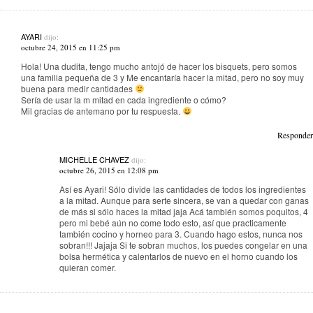
AYARI
dijo:
octubre 24, 2015 en 11:25 pm
Hola! Una dudita, tengo mucho antojó de hacer los bisquets, pero somos
una familia pequeña de 3 y Me encantaría hacer la mitad, pero no soy muy
buena para medir cantidades
Sería de usar la m mitad en cada ingrediente o cómo?
Mil gracias de antemano por tu respuesta.
Responder
MICHELLE CHAVEZ
dijo:
octubre 26, 2015 en 12:08 pm
Así es Ayari! Sólo divide las cantidades de todos los ingredientes
a la mitad. Aunque para serte sincera, se van a quedar con ganas
de más si sólo haces la mitad jaja Acá también somos poquitos, 4
pero mi bebé aún no come todo esto, así que practicamente
también cocino y horneo para 3. Cuando hago estos, nunca nos
sobran!!! Jajaja Si te sobran muchos, los puedes congelar en una
bolsa hermética y calentarlos de nuevo en el horno cuando los
quieran comer.