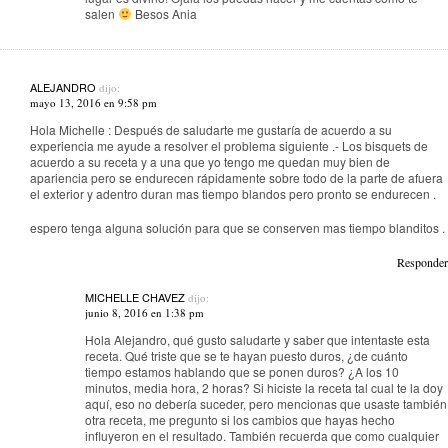
salen
Besos Ania
ALEJANDRO
dijo:
mayo 13, 2016 en 9:58 pm
Hola Michelle : Después de saludarte me gustaría de acuerdo a su
experiencia me ayude a resolver el problema siguiente .- Los bisquets de
acuerdo a su receta y a una que yo tengo me quedan muy bien de
apariencia pero se endurecen rápidamente sobre todo de la parte de afuera
el exterior y adentro duran mas tiempo blandos pero pronto se endurecen .
espero tenga alguna solución para que se conserven mas tiempo blanditos .
Responder
MICHELLE CHAVEZ
dijo:
junio 8, 2016 en 1:38 pm
Hola Alejandro, qué gusto saludarte y saber que intentaste esta
receta. Qué triste que se te hayan puesto duros, ¿de cuánto
tiempo estamos hablando que se ponen duros? ¿A los 10
minutos, media hora, 2 horas? Si hiciste la receta tal cual te la doy
aquí, eso no debería suceder, pero mencionas que usaste también
otra receta, me pregunto si los cambios que hayas hecho
influyeron en el resultado. También recuerda que como cualquier