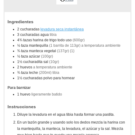
Ingredientes
2
cucharadas
levadura seca instantánea
3
cucharadas
agua
tibia
4¾
tazas
harina de trigo todo uso
(600gr)
½
taza
mantequilla
(1 barrita de 113gr) a temperatura ambiente
¾
taza
manteca vegetal
(137gr) {1}
½
taza
azúcar
(100gr)
1½
cucharadita
sal
(10gr)
2
huevos
a temperatura ambiente
¾
taza
leche
(200ml) tibia
1½
cucharadas
polvo para hornear
Para barnizar
1
huevo
ligeramente batido
Instrucciones
Diluye la levadura en el agua tibia hasta formar una pastita.
En un tazón grande y usando solo los dedos mezcla la harina con
la mantequilla, la manteca, la levadura, el azúcar y la sal. Mezcla
muy bien hasta que te quede una mezcla arenosa.