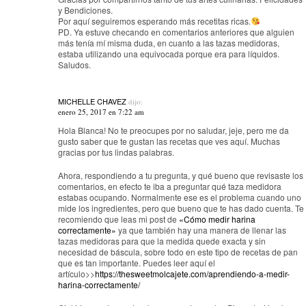
y Bendiciones.
Por aquí seguiremos esperando más recetitas ricas.
PD. Ya estuve checando en comentarios anteriores que alguien
más tenía mí misma duda, en cuanto a las tazas medidoras,
estaba utilizando una equivocada porque era para líquidos.
Saludos.
MICHELLE CHAVEZ
dijo:
enero 25, 2017 en 7:22 am
Hola Blanca! No te preocupes por no saludar, jeje, pero me da
gusto saber que te gustan las recetas que ves aquí. Muchas
gracias por tus lindas palabras.
Ahora, respondiendo a tu pregunta, y qué bueno que revisaste los
comentarios, en efecto te iba a preguntar qué taza medidora
estabas ocupando. Normalmente ese es el problema cuando uno
mide los ingredientes, pero que bueno que te has dado cuenta. Te
recomiendo que leas mi post de
«Cómo medir harina
correctamente»
ya que también hay una manera de llenar las
tazas medidoras para que la medida quede exacta y sin
necesidad de báscula, sobre todo en este tipo de recetas de pan
que es tan importante. Puedes leer aquí el
artículo>>
https://thesweetmolcajete.com/aprendiendo-a-medir-
harina-correctamente/